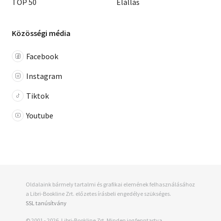
TOP 50
Elállás
Közösségi média
Facebook
Instagram
Tiktok
Youtube
Oldalaink bármely tartalmi és grafikai elemének felhasználásához
a Libri-Bookline Zrt. előzetes írásbeli engedélye szükséges.
SSL tanúsítvány
© 2001 - 2026, Libri-Bookline Zrt. Minden jog fenntartva.