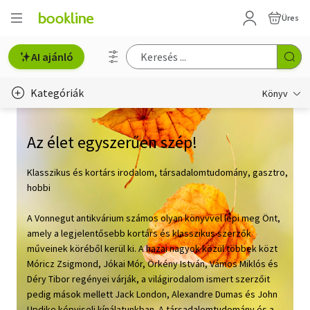
Üres
AI ajánló
Kategóriák
Könyv
Életmód, egészség
Az élet egyszerűen szép!
Erotika
Klasszikus és kortárs irodalom, társadalomtudomány, gasztro,
Gyermek- és ifjúsági
hobbi
Hobbi, szabadidő
A Vonnegut antikvárium számos olyan könyvvel lepi meg Önt,
amely a legjelentősebb kortárs és klasszikus szerzők
Irodalom
műveinek köréből kerül ki. A hazai nagyok közül többek közt
Móricz Zsigmond, Jókai Mór, Örkény István, Vámos Miklós és
Művészet
Déry Tibor regényei várják, a világirodalom ismert szerzőit
pedig mások mellett Jack London, Alexandre Dumas és John
Szakkönyv
Updike képviseli kínálatunkban. A társadalomtudomány és a