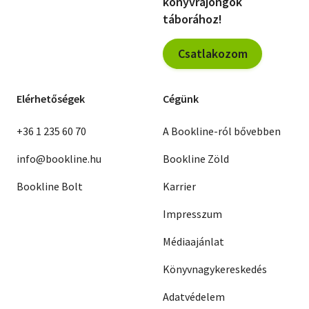
könyvrajongók
táborához!
Csatlakozom
Elérhetőségek
Cégünk
+36 1 235 60 70
A Bookline-ról bővebben
info@bookline.hu
Bookline Zöld
Bookline Bolt
Karrier
Impresszum
Médiaajánlat
Könyvnagykereskedés
Adatvédelem