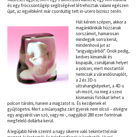
és egy fröccsöntőgép segítségével létrehoztak valami egészen
újat, az egyébként már csordultig telt in-utero biznisz terén.
Hát kérem szépen, akkor a
magánklinikák húzzanak
sorszámot, hamarosan
mindegyik sorra kerül,
mindenhová jut az
“angyalgyárból”. Önök pedig,
kedves kimamák és
kispapák, csináljanak helyet
a polcon, mert mostantól
nemcsak a várandósnaplót,
a 2 és 3D-s
ultrahangképeket, a 4D-s
uh mozit, na meg a szexi
kismamás fotókat lehet a
polcon tárolni, hanem a magzatot is. És kezdjenek el
gyűjtögetni. Mert a műanyagba zárt gyerek nem olcsó – elvégre
egy angyalról van szó, vagy mi -, nagyjából 280 ezer forintnak
megfelelő dollárba kerül.
A legújabb hírek szerint a nagy sikerre való tekintettel már