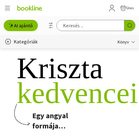
Üres
AI ajánló
Kategóriák
Könyv
Kriszta
Életmód, egészség
Erotika
kedvencei
Gyermek- és ifjúsági
Hobbi, szabadidő
Irodalom
Egy angyal
Művészet
formája…
Szakkönyv