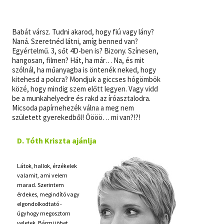
Szótár, nyelvkönyv
Babát vársz. Tudni akarod, hogy fiú vagy lány?
Tankönyv, segédkönyv
Naná. Szeretnéd látni, amíg benned van?
Egyértelmű. 3, sőt 4D-ben is? Bizony. Színesen,
hangosan, filmen? Hát, ha már… Na, és mit
Társadalomtudomány
szólnál, ha műanyagba is öntenék neked, hogy
kitehesd a polcra? Mondjuk a giccses hógömbök
Természettudomány
közé, hogy mindig szem előtt legyen. Vagy vidd
be a munkahelyedre és rakd az íróasztalodra.
Történelem
Micsoda papírnehezék válna a meg nem
született gyerekedből! Öööö… mi van?!?!
Vallás
D. Tóth Kriszta ajánlja
Látok, hallok, érzékelek
valamit, ami velem
marad. Szerintem
érdekes, megindító vagy
elgondolkodtató -
úgyhogy megosztom
veletek. Bármi jöhet,