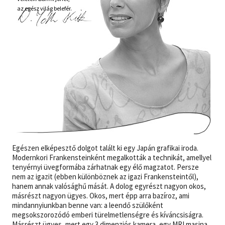
az egész világ belefér.
Egészen elképesztő dolgot talált ki egy Japán grafikai iroda.
Modernkori Frankensteinként megalkották a technikát, amellyel
tenyérnyi üvegformába zárhatnak egy élő magzatot. Persze
nem az igazit (ebben különböznek az igazi Frankensteintől),
hanem annak valósághű mását. A dolog egyrészt nagyon okos,
másrészt nagyon ügyes. Okos, mert épp arra bazíroz, ami
mindannyiunkban benne van: a leendő szülőként
megsokszorozódó emberi türelmetlenségre és kíváncsiságra.
Másrészt ügyes, mert egy 3 dimenziós kamera, egy MRI masina