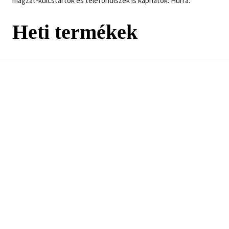
magzat-kulcstartók és telefondíszek is kaphatók. Hurrá.
Heti termékek
Vicki Iovine:
Marie-Claude
Solymosi Éva
Barátnőim a
Monchaux:
(szerk.):