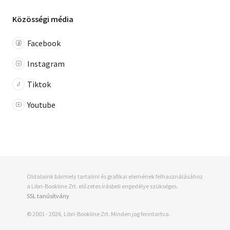
Közösségi média
Facebook
Instagram
Tiktok
Youtube
Oldalaink bármely tartalmi és grafikai elemének felhasználásához
a Libri-Bookline Zrt. előzetes írásbeli engedélye szükséges.
SSL tanúsítvány
© 2001 - 2026, Libri-Bookline Zrt. Minden jog fenntartva.