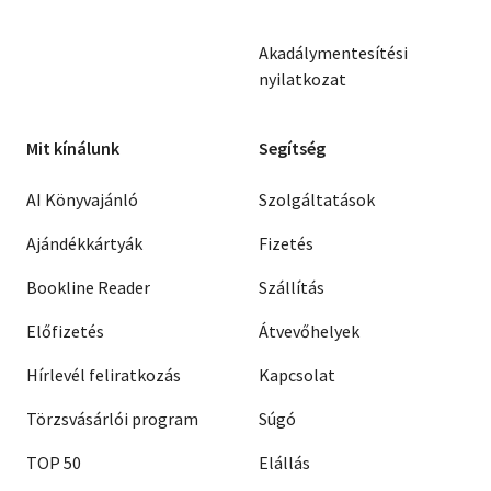
Akadálymentesítési
nyilatkozat
Mit kínálunk
Segítség
AI Könyvajánló
Szolgáltatások
Ajándékkártyák
Fizetés
Bookline Reader
Szállítás
Előfizetés
Átvevőhelyek
Hírlevél feliratkozás
Kapcsolat
Törzsvásárlói program
Súgó
TOP 50
Elállás