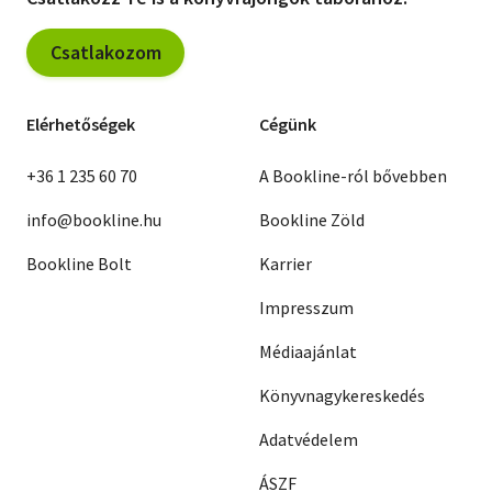
Csatlakozom
Elérhetőségek
Cégünk
+36 1 235 60 70
A Bookline-ról bővebben
info@bookline.hu
Bookline Zöld
Bookline Bolt
Karrier
Impresszum
Médiaajánlat
Könyvnagykereskedés
Adatvédelem
ÁSZF