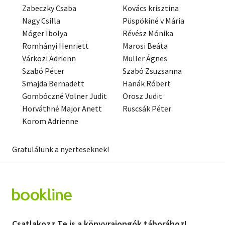
Zabeczky Csaba
Kovács krisztina
Nagy Csilla
Püspökiné v Mária
Móger Ibolya
Révész Mónika
Romhányi Henriett
Marosi Beáta
Várközi Adrienn
Müller Ágnes
Szabó Péter
Szabó Zsuzsanna
Smajda Bernadett
Hanák Róbert
Gombóczné Volner Judit
Orosz Judit
Horváthné Major Anett
Ruscsák Péter
Korom Adrienne
Gratulálunk a nyerteseknek!
Csatlakozz Te is a könyvrajongók táborához!