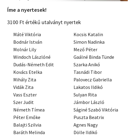
Íme a nyertesek!
Szótár, nyelvkönyv
3100 Ft értékű utalványt nyertek
Tankönyv, segédkönyv
Máté Viktória
Kocsis Katalin
Társadalomtudomány
Bodnár István
Simon Nadinka
Molnár Lily
Mező Péter
Természettudomány
Windoch Lászlóné
Gaálné Binda Tünde
Történelem
Dudás-Németh Edit
Szarka Anikó
Kovács Etelka
Tasnádi Tibor
Vallás
Mihály Zita
Palovecz Gabriella
Vidák Zita
Lakatos Ildikó
Vass Eszter
Sulyan Rita
Szer Judit
Jámbor László
Németh Tímea
Ságiné Szabó Viktória
Péter Emőke
Puszta Beatrix
Balajti Szilvia
Agnes Nagy
Baráth Melinda
Dölle Ildikó