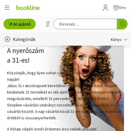
Üres
AI ajánló
Kategóriák
Könyv
A nyerőszám
Életmód, egészség
a 31-es!
Erotika
Köszönjük, hogy ilyen sokan vásároltak nálunk a hónap utolsó
Gyermek- és ifjúsági
napján!
Július 31-i akciónapunk keretében minden a 31-es körül forgott:
Hobbi, szabadidő
kínálatunk 31 termékét ez idő alatt nagy kedvezménnyel lehetett
megvásárolni, emellett 31 percenként 1 db 3100 Ft értékű
Irodalom
Shopline vásárlási utalványt sorsoltunk ki az azt megelőző 31 perc
vásárlói között. A nap vásárlói közül 31-en ráadásképp vásárlásuk
Művészet
értékét is visszanyerhették.
Szakkönyv
A hónap végén ismét érdemes lesz velünk játszani!