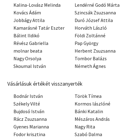
Kalina-Lovász Melinda
Lendérné Godó Márta
Kovács Ádám
Szincsák Zsuzsanna
Jobbágy Attila
Duró József Attila
Kamarásné Tatár Eszter
Horváth László
Bálint Ildikó
Földi Zoltánné
Révész Gabriella
Pap György
molnar beata
Herbent Zsuzsanna
Nagy Orsolya
Tombor Balázs
Skoumal István
Németh Ágnes
Vásárlásuk értékét visszanyerték
Bodnár István
Török Tímea
Székely Vilté
Kormos lászlóné
Bujdosó István
Bánki Katalin
Rácz Zsuzsanna
Mészáros András
Gyenes Marianna
Nagy Rita
Fodor krisztina
Szabó Dalma