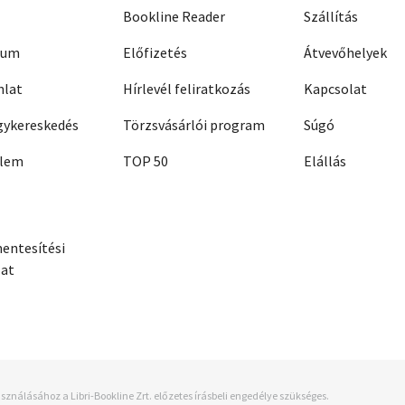
Bookline Reader
Szállítás
zum
Előfizetés
Átvevőhelyek
nlat
Hírlevél feliratkozás
Kapcsolat
ykereskedés
Törzsvásárlói program
Súgó
elem
TOP 50
Elállás
entesítési
zat
sználásához a Libri-Bookline Zrt. előzetes írásbeli engedélye szükséges.