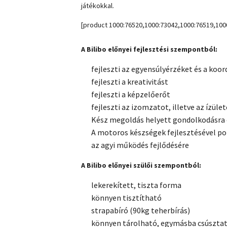
játékokkal.
[product 1000:76520,1000:73042,1000:76519,100
A Bilibo előnyei fejlesztési szempontból:
fejleszti az egyensúlyérzéket és a koo
fejleszti a kreativitást
fejleszti a képzelőerőt
fejleszti az izomzatot, illetve az ízüle
Kész megoldás helyett gondolkodásra
A motoros készségek fejlesztésével poz
az agyi működés fejlődésére
A Bilibo előnyei szülői szempontból:
lekerekített, tiszta forma
könnyen tisztítható
strapabíró (90kg teherbírás)
könnyen tárolható, egymásba csúszta