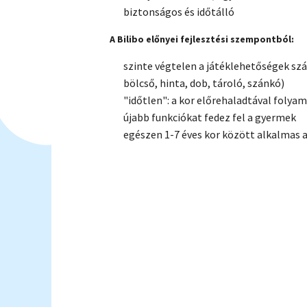
biztonságos és időtálló
A Bilibo előnyei fejlesztési szempontból:
szinte végtelen a játéklehetőségek szá
bölcső, hinta, dob, tároló, szánkó)
"időtlen": a kor előrehaladtával folya
újabb funkciókat fedez fel a gyermek
egészen 1-7 éves kor között alkalmas 