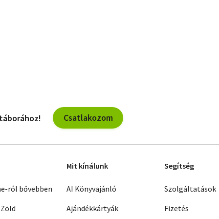
Csatlakozom
 táborához!
Mit kínálunk
Segítség
ne-ról bővebben
AI Könyvajánló
Szolgáltatások
 Zöld
Ajándékkártyák
Fizetés