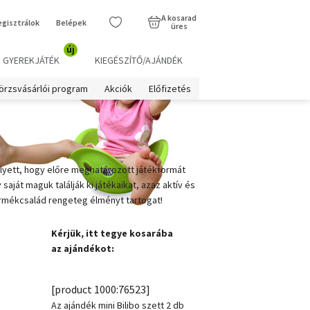
A kosarad
egisztrálok
Belépek
üres
új
GYEREKJÁTÉK
KIEGÉSZÍTŐ/AJÁNDÉK
örzsvásárlói program
Akciók
Előfizetés
lyett, hogy előre meghatározott játékformát
ját maguk találják ki játékaikat, azaz aktív és
termékcsalád rengeteg élményt tartogat!
Kérjük, itt tegye kosarába
az ajándékot:
[product 1000:76523]
Az ajándék mini Bilibo szett 2 db