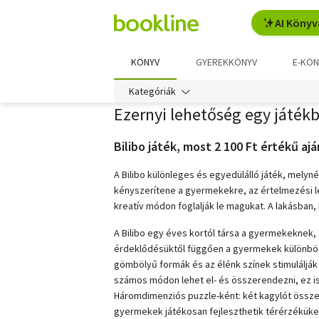
AI Könyv
KÖNYV
GYEREKKÖNYV
E-KÖN
Kategóriák
Ezernyi lehetőség egy játék
Bilibo játék, most 2 100 Ft értékű aj
A Bilibo különleges és egyedülálló játék, mely
kényszerítene a gyermekekre, az értelmezési leh
kreatív módon foglalják le magukat. A lakásban,
A Bilibo egy éves kortól társa a gyermekeknek
érdeklődésüktől függően a gyermekek különböző
gömbölyű formák és az élénk színek stimulálják
számos módon lehet el- és összerendezni, ez is
Háromdimenziós puzzle-ként: két kagylót össz
gyermekek játékosan fejleszthetik térérzéküke