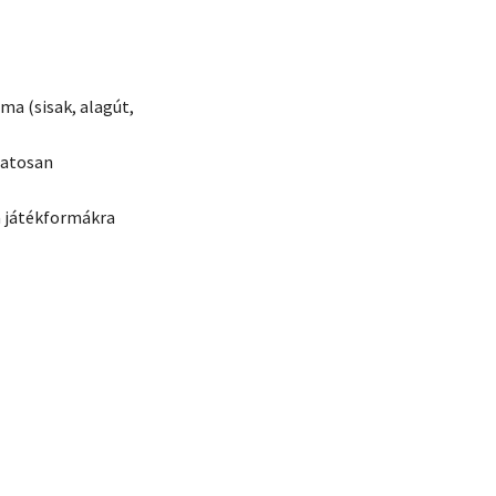
ma (sisak, alagút,
matosan
a játékformákra