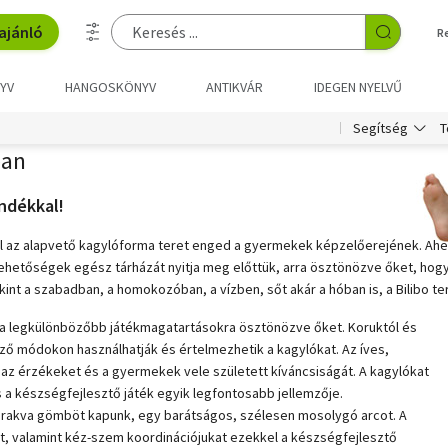
ajánló
R
YV
HANGOSKÖNYV
ANTIKVÁR
IDEGEN NYELVŰ
T
Segítség
ban
ándékkal!
nél az alapvető kagylóforma teret enged a gyermekek képzelőerejének. Ahe
etőségek egész tárházát nyitja meg előttük, arra ösztönözve őket, hogy sa
 kint a szabadban, a homokozóban, a vízben, sőt akár a hóban is, a Bilibo 
, a legkülönbözőbb játékmagatartásokra ösztönözve őket. Koruktól és
 módokon használhatják és értelmezhetik a kagylókat. Az íves,
 az érzékeket és a gyermekek vele született kíváncsiságát. A kagylókat
 a készségfejlesztő játék egyik legfontosabb jellemzője.
erakva gömböt kapunk, egy barátságos, szélesen mosolygó arcot. A
t, valamint kéz-szem koordinációjukat ezekkel a készségfejlesztő