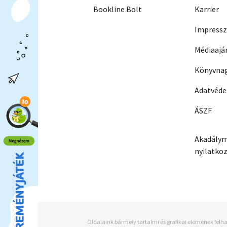
Bookline Bolt
Karrier
Impress
Médiaajá
Könyvnag
Adatvéd
ÁSZF
Akadálym
nyilatko
Oldalaink bármely tartalmi és grafikai elemének felha