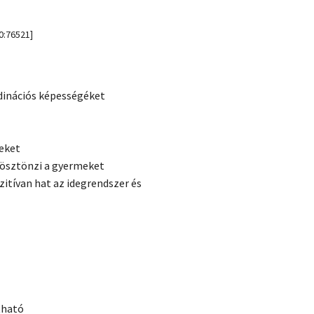
0:76521]
rdinációs képességéket
teket
 ösztönzi a gyermeket
itívan hat az idegrendszer és
tható