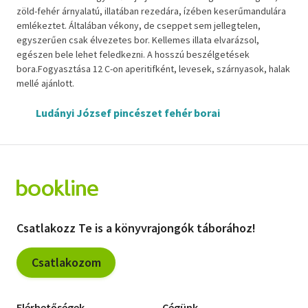
zöld-fehér árnyalatú, illatában rezedára, ízében keserűmandulára
emlékeztet. Általában vékony, de cseppet sem jellegtelen,
egyszerűen csak élvezetes bor. Kellemes illata elvarázsol,
egészen bele lehet feledkezni. A hosszú beszélgetések
bora.Fogyasztása 12 C-on aperitifként, levesek, szárnyasok, halak
mellé ajánlott.
Ludányi József pincészet fehér borai
Csatlakozz Te is a könyvrajongók táborához!
Csatlakozom
Elérhetőségek
Cégünk