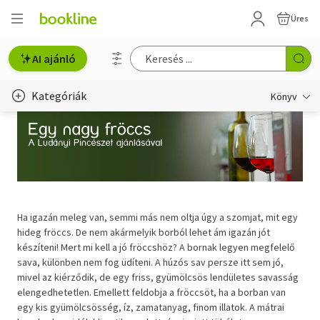
Üres
AI ajánló
Kategóriák
Könyv
Életmód, egészség
Erotika
Gyermek- és ifjúsági
Ha igazán meleg van, semmi más nem oltja úgy a szomjat, mit egy
Hobbi, szabadidő
hideg fröccs. De nem akármelyik borból lehet ám igazán jót
készíteni! Mert mi kell a jó fröccshöz? A bornak legyen megfelelő
Irodalom
sava, különben nem fog üdíteni. A húzós sav persze itt sem jó,
mivel az kiérződik, de egy friss, gyümölcsös lendületes savasság
Művészet
elengedhetetlen. Emellett feldobja a fröccsöt, ha a borban van
egy kis gyümölcsösség, íz, zamatanyag, finom illatok. A mátrai
Szakkönyv