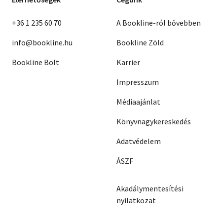
+36 1 235 60 70
A Bookline-ról bővebben
info@bookline.hu
Bookline Zöld
Bookline Bolt
Karrier
Impresszum
Médiaajánlat
Könyvnagykereskedés
Adatvédelem
ÁSZF
Akadálymentesítési
nyilatkozat