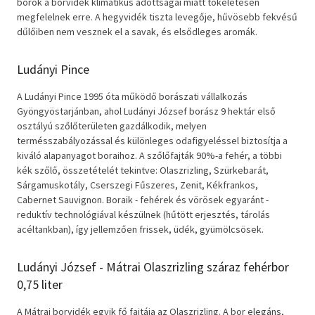
borok a borvidék klimatikus adottságai miatt tökéletesen
megfelelnek erre. A hegyvidék tiszta levegője, hűvösebb fekvésű
Szótár, nyelvkönyv
dűlőiben nem vesznek el a savak, és elsődleges aromák.
Tankönyv, segédkönyv
Ludányi Pince
Társadalomtudomány
A Ludányi Pince 1995 óta működő borászati vállalkozás
Gyöngyöstarjánban, ahol Ludányi József borász 9 hektár első
Természettudomány
osztályú szőlőterületen gazdálkodik, melyen
termésszabályozással és különleges odafigyeléssel biztosítja a
Történelem
kiváló alapanyagot boraihoz. A szőlőfajták 90%-a fehér, a többi
kék szőlő, összetételét tekintve: Olaszrizling, Szürkebarát,
Vallás
Sárgamuskotály, Cserszegi Fűszeres, Zenit, Kékfrankos,
Cabernet Sauvignon. Boraik - fehérek és vörösek egyaránt -
reduktív technológiával készülnek (hűtött erjesztés, tárolás
acéltankban), így jellemzően frissek, üdék, gyümölcsösek.
Ludányi József - Mátrai Olaszrizling száraz fehérbor
0,75 liter
A Mátrai borvidék egyik fő fajtája az Olaszrizling. A bor elegáns,