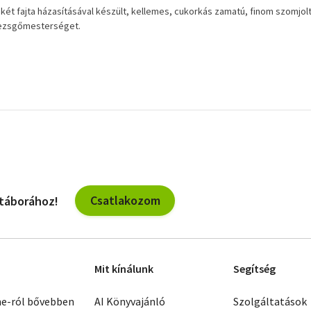
 két fajta házasításával készült, kellemes, cukorkás zamatú, finom szomj
 pezsgőmesterséget.
Csatlakozom
 táborához!
Mit kínálunk
Segítség
ne-ról bővebben
AI Könyvajánló
Szolgáltatások