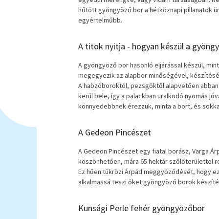
hűtött gyöngyöző bor a hétköznapi pillanatok ü
egyértelműbb.
A titok nyitja - hogyan készül a gyöng
A gyöngyöző bor hasonló eljárással készül, min
megegyezik az alapbor minőségével, készítésér
A habzóboroktól, pezsgőktől alapvetően abban 
kerül bele, így a palackban uralkodó nyomás jóv
könnyedebbnek érezzük, minta a bort, és sokka
A Gedeon Pincészet
A Gedeon Pincészet egy fiatal borász, Varga Árp
köszönhetően, mára 65 hektár szőlőterülettel re
Ez hűen tükrözi Árpád meggyőződését, hogy ez
alkalmassá teszi őket gyöngyöző borok készíté
Kunsági Perle fehér gyöngyözőbor