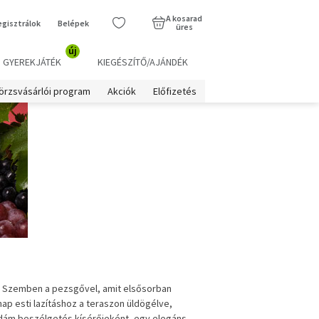
A kosarad
egisztrálok
Belépek
üres
új
GYEREKJÁTÉK
KIEGÉSZÍTŐ/AJÁNDÉK
örzsvásárlói program
Akciók
Előfizetés
em. Szemben a pezsgővel, amit elsősorban
p esti lazításhoz a teraszon üldögélve,
dám beszélgetés kísérőjeként, egy elegáns,