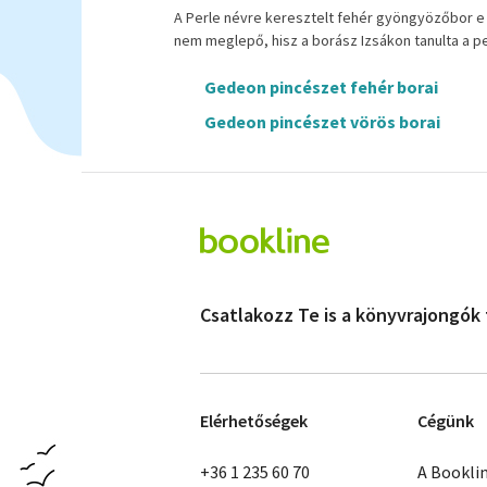
A Perle névre keresztelt fehér gyöngyözőbor e
nem meglepő, hisz a borász Izsákon tanulta a
Gedeon pincészet fehér borai
Gedeon pincészet vörös borai
Csatlakozz Te is a könyvrajongók
Elérhetőségek
Cégünk
+36 1 235 60 70
A Bookli