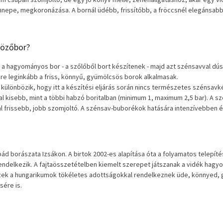
nnepe, megkoronázása. A bornál üdébb, frissítőbb, a fröccsnél elegánsabb
yözőbor?
t a hagyományos bor - a szőlőből bort készítenek - majd azt szénsavval dús
e leginkább a friss, könnyű, gyümölcsös borok alkalmasak.
különbözik, hogy itt a készítési eljárás során nincs természetes szénsav
al kisebb, mint a többi habzó boritalban (minimum 1, maximum 2,5 bar). A s
l frissebb, jobb szomjoltó. A szénsav-buborékok hatására intenzívebben é
ád borászata Izsákon. A birtok 2002-es alapítása óta a folyamatos telepít
ndelkezik. A fajtaösszetételben kiemelt szerepet játszanak a vidék hagyom
ek a hungarikumok tökéletes adottságokkal rendelkeznek üde, könnyed, 
sére is.