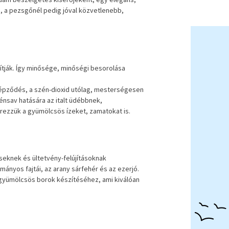
, a pezsgőnél pedig jóval közvetlenebb,
ítják. Így minősége, minőségi besorolása
képződés, a szén-dioxid utólag, mesterségesen
zénsav hatására az italt üdébbnek,
rezzük a gyümölcsös ízeket, zamatokat is.
éseknek és ültetvény-felújításoknak
ányos fajtái, az arany sárfehér és az ezerjó.
gyümölcsös borok készítéséhez, ami kiválóan