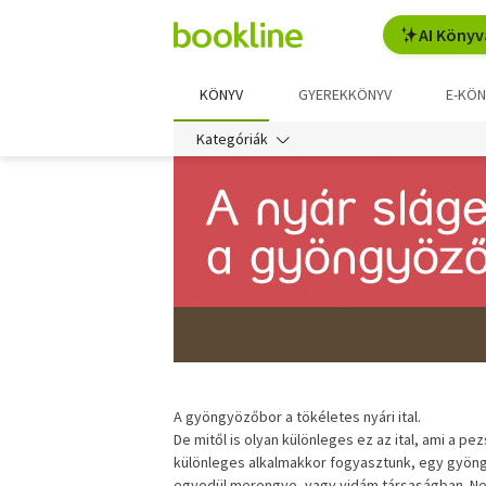
AI Könyv
KÖNYV
GYEREKKÖNYV
E-KÖN
Kategóriák
A gyöngyözőbor a tökéletes nyári ital.
De mitől is olyan különleges ez az ital, ami a 
különleges alkalmakkor fogyasztunk, egy gyöngy
egyedül merengve, vagy vidám társaságban. Nem