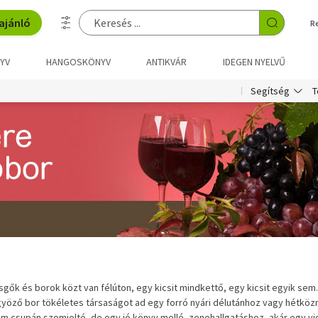
ajánló
R
YV
HANGOSKÖNYV
ANTIKVÁR
IDEGEN NYELVŰ
T
Segítség
pezsgők és borok közt van félúton, egy kicsit mindkettő, egy kicsit egyik s
öző bor tökéletes társaságot ad egy forró nyári délutánhoz vagy hétközna
 csupán szomjoltó, de egy jó könyv mellé, zenehallgatáshoz, akár egy vi