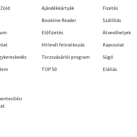
 Zöld
Ajándékkártyák
Fizetés
Bookline Reader
Szállítás
zum
Előfizetés
Átvevőhelyek
nlat
Hírlevél feliratkozás
Kapcsolat
ykereskedés
Törzsvásárlói program
Súgó
elem
TOP 50
Elállás
entesítési
zat