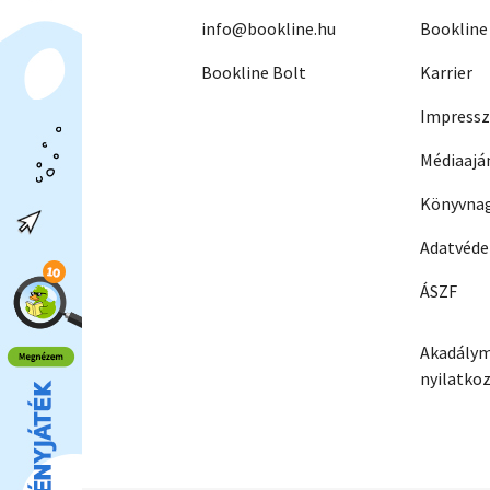
info@bookline.hu
Bookline
Bookline Bolt
Karrier
Impress
Médiaajá
Könyvnag
Adatvéd
ÁSZF
Akadálym
nyilatko