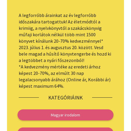
Szótár, nyelvkönyv
A legforróbb árainkat az év legforróbb
időszakára tartogattuk! Az életmódtól a
Tankönyv, segédkönyv
krimiig, a nyelvkönyvtől a szakácskönyvig
műfaji korlátok nélkül több mint 1500
Társadalomtudomány
könyvet kínálunk 20-70% kedvezménnyel*
2023. július 1. és augusztus 20. között. Vesd
Természettudomány
bele magad a hűsítő könyvtengerbe és hozd ki
a legtöbbet a nyári főszezonból!
Történelem
*A kedvezmény mértéke az eredeti árhoz
képest 20-70%, az elmúlt 30 nap
Vallás
legalacsonyabb árához (Online ár, Korábbi ár)
képest maximum 64%.
KATEGÓRIÁINK
Magyar irodalom