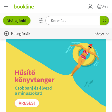
Üres
AI ajánló
Kategóriák
Könyv
Életmód, egészség
Erotika
Gyermek- és ifjúsági
Hobbi, szabadidő
Irodalom
Művészet
Szakkönyv