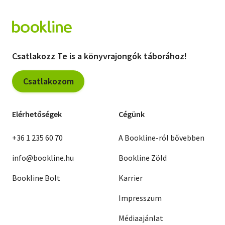
Csatlakozz Te is a könyvrajongók táborához!
Csatlakozom
Elérhetőségek
Cégünk
+36 1 235 60 70
A Bookline-ról bővebben
info@bookline.hu
Bookline Zöld
Bookline Bolt
Karrier
Impresszum
Médiaajánlat