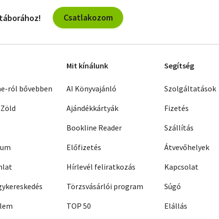
Csatlakozom
 táborához!
Mit kínálunk
Segítség
ne-ról bővebben
AI Könyvajánló
Szolgáltatások
 Zöld
Ajándékkártyák
Fizetés
Bookline Reader
Szállítás
zum
Előfizetés
Átvevőhelyek
nlat
Hírlevél feliratkozás
Kapcsolat
ykereskedés
Törzsvásárlói program
Súgó
elem
TOP 50
Elállás