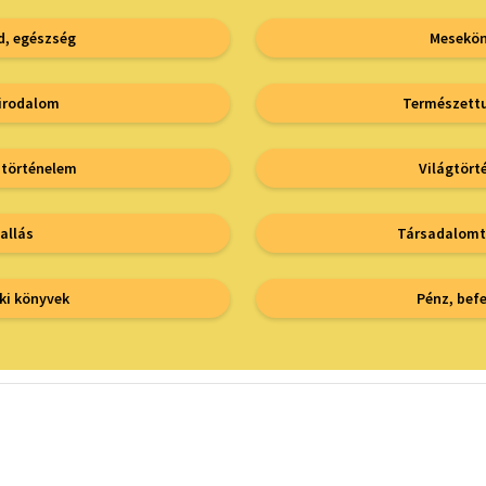
d, egészség
Mesekön
irodalom
Természet
 történelem
Világtört
allás
Társadalom
ki könyvek
Pénz, bef