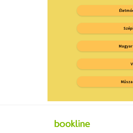
Életmó
Szép
Magyar
V
Műsza