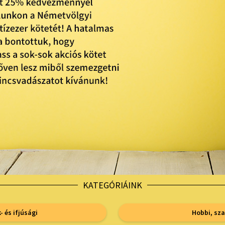
KATEGÓRIÁINK
 és ifjúsági
Hobbi, sz