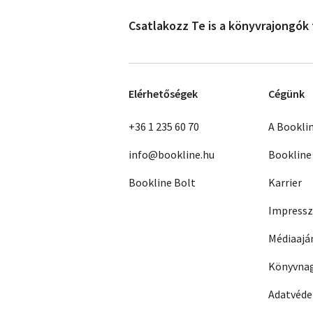
Csatlakozz Te is a könyvrajongók
Elérhetőségek
Cégünk
+36 1 235 60 70
A Bookli
info@bookline.hu
Bookline
Bookline Bolt
Karrier
Impress
Médiaajá
Könyvnag
Adatvéd