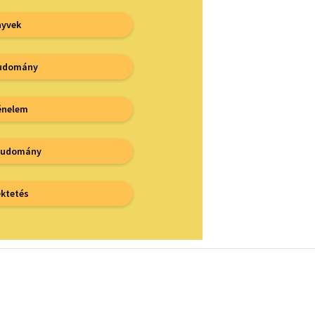
yvek
tudomány
énelem
tudomány
ektetés