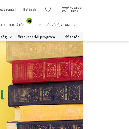
A kosarad
egisztrálok
Belépek
üres
új
GYEREKJÁTÉK
KIEGÉSZÍTŐ/AJÁNDÉK
Törzsvásárlói program
Előfizetés
tség