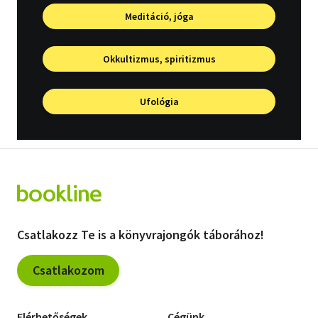
Vallás
Meditáció, jóga
Egyéb
Okkultizmus, spiritizmus
Ufológia
Csatlakozz Te is a könyvrajongók táborához!
Csatlakozom
Elérhetőségek
Cégünk