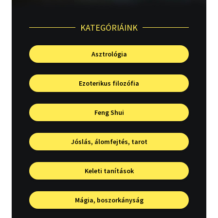
Irodalom
KATEGÓRIÁINK
Kotta
Asztrológia
Minikönyv
Művészet
Ezoterikus filozófia
Szakkönyv
Feng Shui
Szótár, nyelvkönyv
Jóslás, álomfejtés, tarot
Tankönyv, segédkönyv
Társadalomtudomány
Keleti tanítások
Természettudomány
Mágia, boszorkányság
Történelem