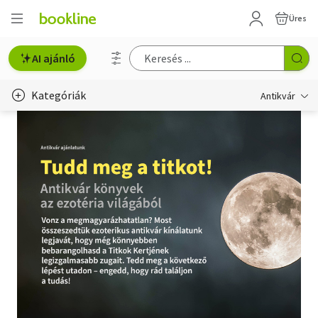
Üres
AI ajánló
Kategóriák
Antikvár
Metszet
Régi képeslap
Életmód, egészség
Erotika
Gyermek- és ifjúsági
Hobbi, szabadidő
Idegen nyelvű