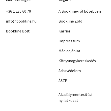
+36 1 235 60 70
A Bookline-ról bővebben
info@bookline.hu
Bookline Zöld
Bookline Bolt
Karrier
Impresszum
Médiaajánlat
Könyvnagykereskedés
Adatvédelem
ÁSZF
Akadálymentesítési
nyilatkozat