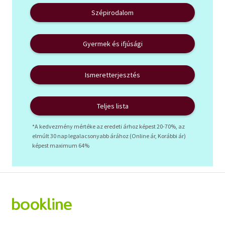
Szépirodalom
Gyermek és ifjúsági
Ismeretterjesztés
Teljes lista
*A kedvezmény mértéke az eredeti árhoz képest 20-70%, az
elmúlt 30 nap legalacsonyabb árához (Online ár, Korábbi ár)
képest maximum 64%