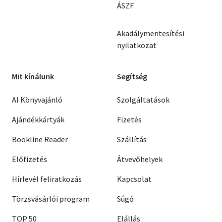
ÁSZF
Akadálymentesítési
nyilatkozat
Mit kínálunk
Segítség
AI Könyvajánló
Szolgáltatások
Ajándékkártyák
Fizetés
Bookline Reader
Szállítás
Előfizetés
Átvevőhelyek
Hírlevél feliratkozás
Kapcsolat
Törzsvásárlói program
Súgó
TOP 50
Elállás