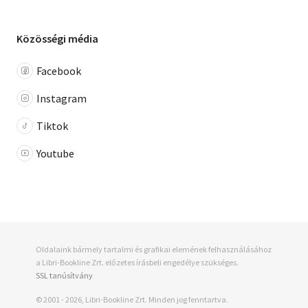
Közösségi média
Facebook
Instagram
Tiktok
Youtube
Oldalaink bármely tartalmi és grafikai elemének felhasználásához
a Libri-Bookline Zrt. előzetes írásbeli engedélye szükséges.
SSL tanúsítvány
© 2001 - 2026, Libri-Bookline Zrt. Minden jog fenntartva.