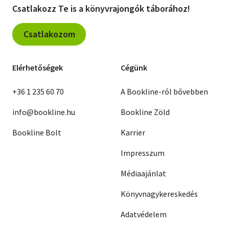
Csatlakozz Te is a könyvrajongók táborához!
Csatlakozom
Elérhetőségek
Cégünk
+36 1 235 60 70
A Bookline-ról bővebben
info@bookline.hu
Bookline Zöld
Bookline Bolt
Karrier
Impresszum
Médiaajánlat
Könyvnagykereskedés
Adatvédelem