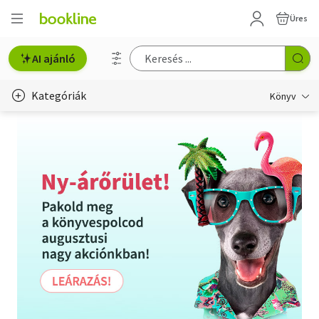
Üres
AI ajánló
Kategóriák
Könyv
Életmód, egészség
Erotika
Gyermek- és ifjúsági
Hobbi, szabadidő
Irodalom
Művészet
Szakkönyv