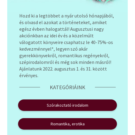
Szótár, nyelvkönyv
Hozd ki a legtöbbet a nyár utolsó hónapjából,
és olvasd el azokat a történeteket, amiket
Tankönyv, segédkönyv
egész évben halogattál! Augusztusi nagy
akciónkban az idei év és a közelmúlt
Társadalomtudomány
válogatott könyveire csaphatsz le 40-75%-os
kedvezménnyel*, legyen szó akár
Természettudomány
gyerekkönyvekről, romantikus regényekről,
szépirodalomról és még sok minden másról!
Történelem
Ajánlatunk 2022. augusztus 1. és 31. között
érvényes.
Vallás
KATEGÓRIÁINK
Szórakoztató irodalom
Romantika, erotika