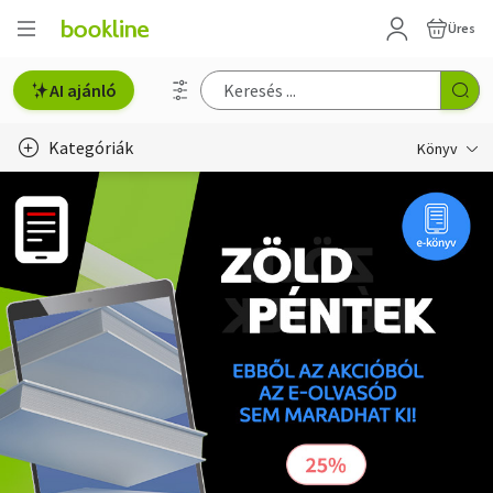
Üres
AI ajánló
Kategóriák
Könyv
Életmód, egészség
Erotika
Gyermek- és ifjúsági
Hobbi, szabadidő
Irodalom
Művészet
Szakkönyv