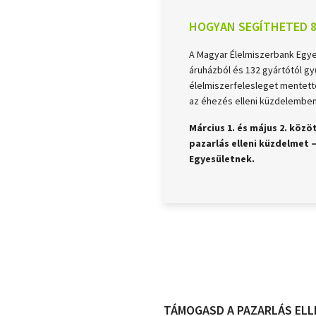
HOGYAN SEGÍTHETED 8
A Magyar Élelmiszerbank Egyesü
áruházból és 132 gyártótól gy
élelmiszerfelesleget mentett
az éhezés elleni küzdelemben
Március 1. és május 2. köz
pazarlás elleni küzdelmet 
Egyesületnek.
TÁMOGASD A PAZARLÁS ELL