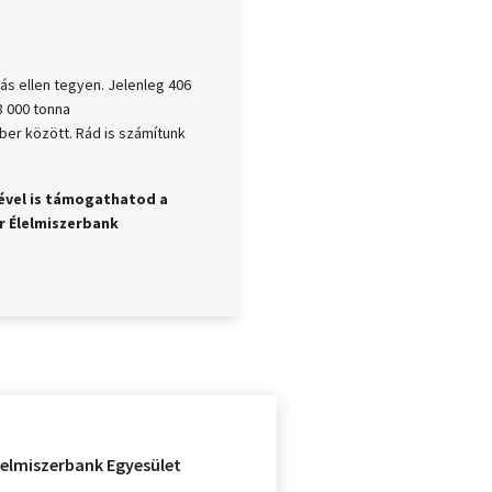
lás ellen tegyen. Jelenleg 406
8 000 tonna
er között. Rád is számítunk
sével is támogathatod a
r Élelmiszerbank
lelmiszerbank Egyesület