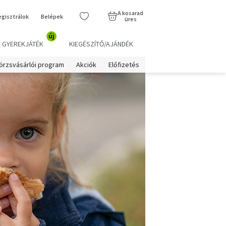
A kosarad
egisztrálok
Belépek
üres
új
GYEREKJÁTÉK
KIEGÉSZÍTŐ/AJÁNDÉK
örzsvásárlói program
Akciók
Előfizetés