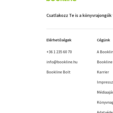
Csatlakozz Te is a könyvrajongók
Elérhetőségek
Cégünk
+36 1 235 60 70
A Bookli
info@bookline.hu
Bookline
Bookline Bolt
Karrier
Impress
Médiaajá
Könyvnag
Adatvéd