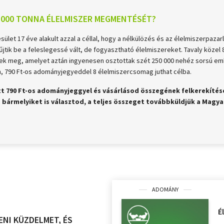
000 TONNA ÉLELMISZER MEGMENTÉSÉT?
let 17 éve alakult azzal a céllal, hogy a nélkülözés és az élelmiszerpazar
űjtik be a feleslegessé vált, de fogyasztható élelmiszereket. Tavaly közel 
ek meg, amelyet aztán ingyenesen osztottak szét 250 000 nehéz sorsú emb
, 790 Ft-os adományjegyeddel 8 élelmiszercsomag juthat célba.
ött 790 Ft-os adományjeggyel és vásárlásod összegének felkerekíté
– bármelyiket is választod, a teljes összeget továbbküldjük a Magya
ADOMÁNY
É
ENI KÜZDELMET, ÉS