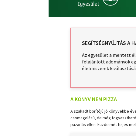
SEGÍTSÉGNYÚJTÁS A 
Az egyesület a mentett él
felajánlott adományok egy
élelmiszerek kiválasztásá
A KÖNYV NEM PIZZA
A szakadt borítójú jó könyvekbe éve
csomagolású, de még fogyasztható é
pazarlás elleni küzdelmét teljes me