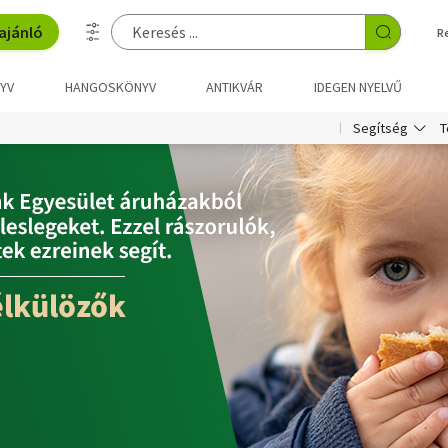
ajánló
R
YV
HANGOSKÖNYV
ANTIKVÁR
IDEGEN NYELVŰ
T
Segítség