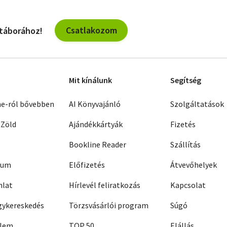
Csatlakozom
 táborához!
Mit kínálunk
Segítség
ne-ról bővebben
AI Könyvajánló
Szolgáltatások
 Zöld
Ajándékkártyák
Fizetés
Bookline Reader
Szállítás
zum
Előfizetés
Átvevőhelyek
nlat
Hírlevél feliratkozás
Kapcsolat
ykereskedés
Törzsvásárlói program
Súgó
elem
TOP 50
Elállás