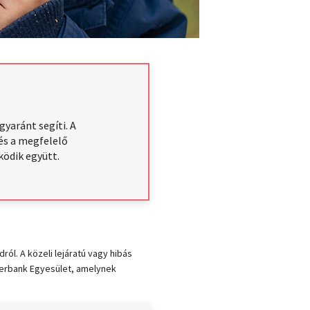
yaránt segíti. A
és a megfelelő
ködik együtt.
ól. A közeli lejáratú vagy hibás
zerbank Egyesület, amelynek