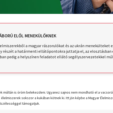
HÁBORÚ ELŐL MENEKÜLŐKNEK
elmiszerekből a magyar rászorulókat és az ukrán menekülteket eg
 részét a határmenti ellátópontokra juttatja el, az elosztásban 
ban pedig a helyszínen feladatot ellátó segélyszervezetekkel mű
k múltán is öröm belekezdeni. Ugyanez sajnos nem mondható el a vacsorádr
lelmiszerek sokszor a kukában kötnek ki. Itt jön képbe a Magyar Élelmis
llszélességgel támogatjuk.