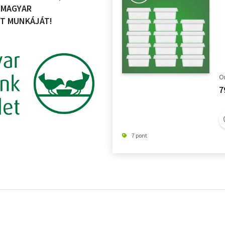
 MAGYAR
ET MUNKÁJÁT!
On
7
7 pont