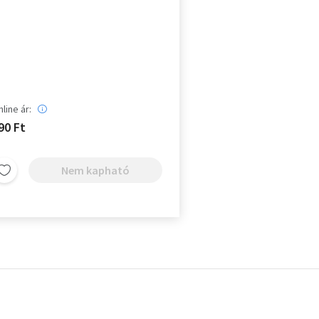
line ár:
90 Ft
Nem kapható