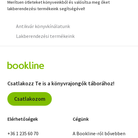
Merítsen ötleteket könyveinkből és valósítsa meg őket
lakberendezési termékeink segítségével!
Szótár, nyelvkönyv
Tankönyv, segédkönyv
Antikvár könyvkínálatunk
Lakberendezési termékeink
Társadalomtudomány
Természettudomány
Történelem
Vallás
Csatlakozz Te is a könyvrajongók táborához!
Csatlakozom
Elérhetőségek
Cégünk
+36 1 235 60 70
A Bookline-ról bővebben