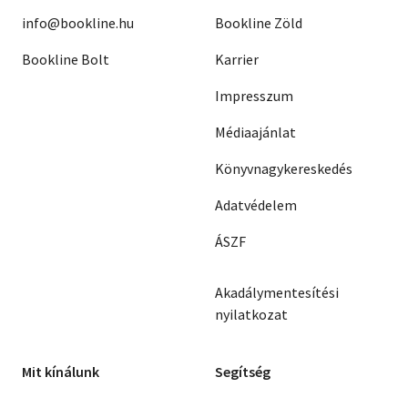
info@bookline.hu
Bookline Zöld
Bookline Bolt
Karrier
Impresszum
Médiaajánlat
Könyvnagykereskedés
Adatvédelem
ÁSZF
Akadálymentesítési
nyilatkozat
Mit kínálunk
Segítség