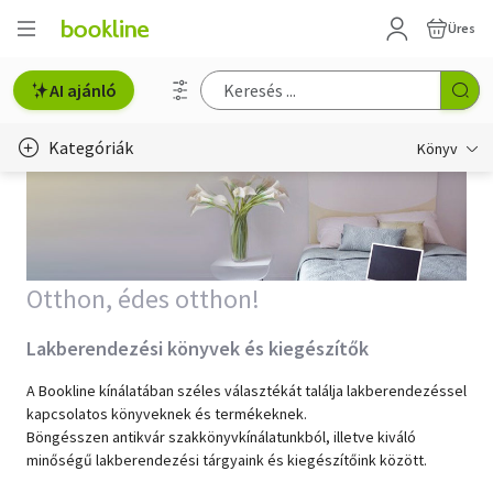
Üres
AI ajánló
Kategóriák
Könyv
Életmód, egészség
Erotika
Otthon, édes otthon!
Gyermek- és ifjúsági
Hobbi, szabadidő
Lakberendezési könyvek és kiegészítők
Irodalom
A Bookline kínálatában széles választékát találja lakberendezéssel
kapcsolatos könyveknek és termékeknek.
Böngésszen antikvár szakkönyvkínálatunkból, illetve kiváló
Művészet
minőségű lakberendezési tárgyaink és kiegészítőink között.
Szakkönyv