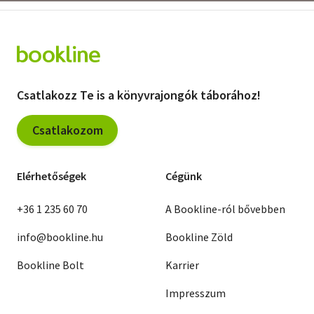
Csatlakozz Te is a könyvrajongók táborához!
Csatlakozom
Elérhetőségek
Cégünk
+36 1 235 60 70
A Bookline-ról bővebben
info@bookline.hu
Bookline Zöld
Bookline Bolt
Karrier
Impresszum