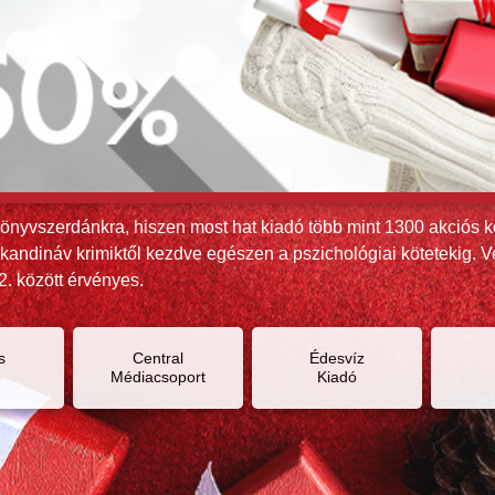
Könyvszerdánkra, hiszen most hat kiadó több mint 1300 akciós 
andináv krimiktől kezdve egészen a pszichológiai kötetekig. 
2. között érvényes.
s
Central
Édesvíz
Médiacsoport
Kiadó