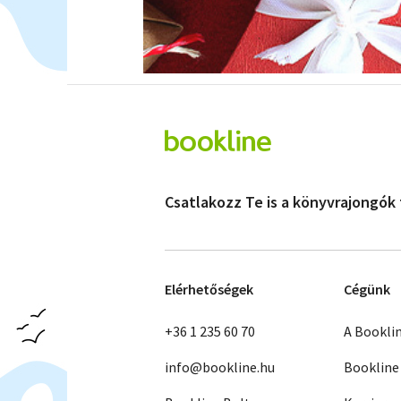
Csatlakozz Te is a könyvrajongók
Elérhetőségek
Cégünk
+36 1 235 60 70
A Bookli
info@bookline.hu
Bookline