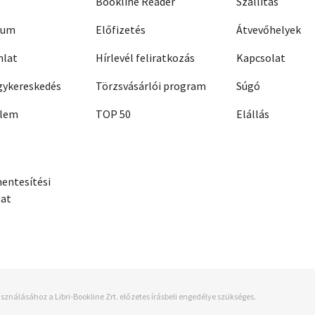
Bookline Reader
Szállítás
zum
Előfizetés
Átvevőhelyek
nlat
Hírlevél feliratkozás
Kapcsolat
ykereskedés
Törzsvásárlói program
Súgó
elem
TOP 50
Elállás
entesítési
zat
sználásához a Libri-Bookline Zrt. előzetes írásbeli engedélye szükséges.