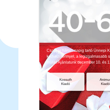
Csapj le három napig tartó Ünnepi 
kedvezménnyel, a legizgalmasabb sk
múlik! Ajánlatunk december 10. és 1
Kossuth
Animu
Kiadó
Kiadó