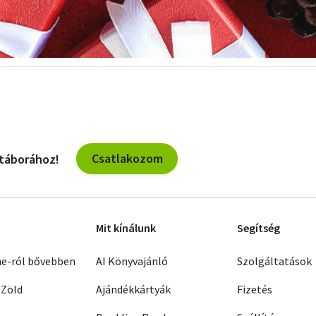
Csatlakozom
 táborához!
Mit kínálunk
Segítség
ne-ról bővebben
AI Könyvajánló
Szolgáltatások
 Zöld
Ajándékkártyák
Fizetés