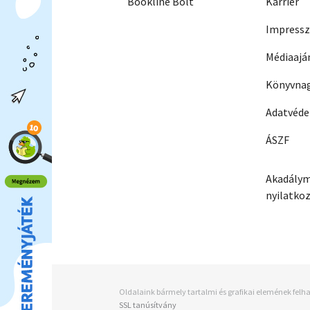
Bookline Bolt
Karrier
Impress
Médiaajá
Könyvnag
Adatvéd
ÁSZF
Akadálym
nyilatko
Oldalaink bármely tartalmi és grafikai elemének felha
SSL tanúsítvány