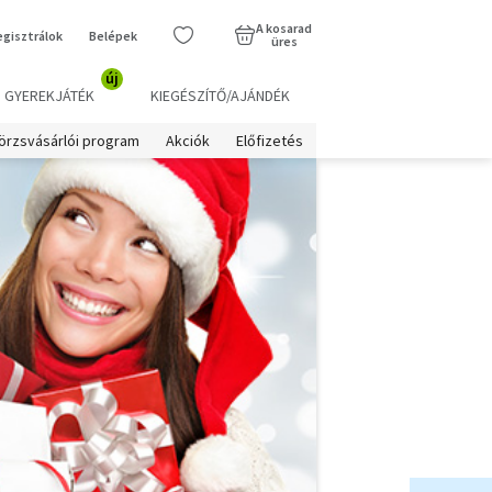
A kosarad
egisztrálok
Belépek
üres
új
GYEREKJÁTÉK
KIEGÉSZÍTŐ/AJÁNDÉK
örzsvásárlói program
Akciók
Előfizetés