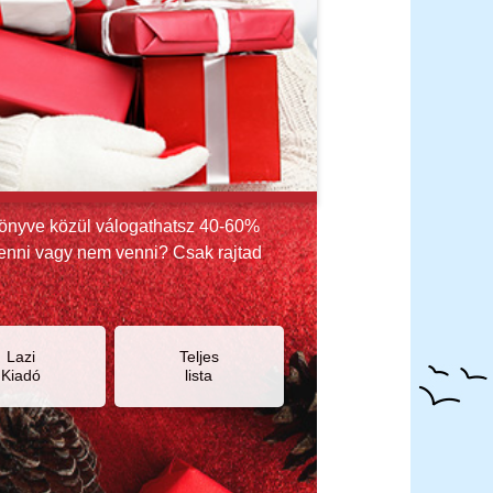
könyve közül válogathatsz 40-60%
Venni vagy nem venni? Csak rajtad
Lazi
Teljes
Kiadó
lista