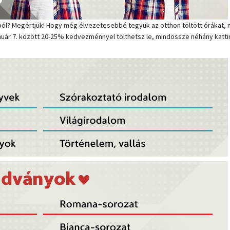
ól? Megértjük! Hogy még élvezetesebbé tegyük az otthon töltött órákat, 
uár 7. között 20-25% kedvezménnyel tölthetsz le, mindössze néhány kattin