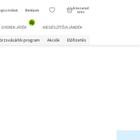
A kosarad
egisztrálok
Belépek
üres
új
GYEREKJÁTÉK
KIEGÉSZÍTŐ/AJÁNDÉK
örzsvásárlói program
Akciók
Előfizetés