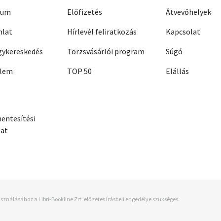
zum
Előfizetés
Átvevőhelyek
nlat
Hírlevél feliratkozás
Kapcsolat
ykereskedés
Törzsvásárlói program
Súgó
elem
TOP 50
Elállás
entesítési
zat
sználásához a Libri-Bookline Zrt. előzetes írásbeli engedélye szükséges.