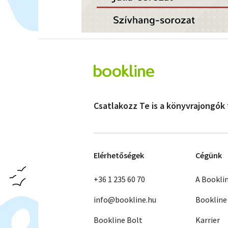
Csatlakozz Te is a könyvrajongók
Elérhetőségek
Cégünk
+36 1 235 60 70
A Bookli
info@bookline.hu
Bookline
Bookline Bolt
Karrier