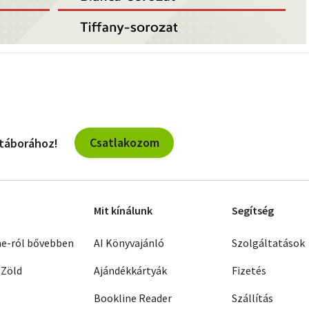
Csatlakozom
 táborához!
Mit kínálunk
Segítség
ne-ról bővebben
AI Könyvajánló
Szolgáltatások
 Zöld
Ajándékkártyák
Fizetés
Bookline Reader
Szállítás