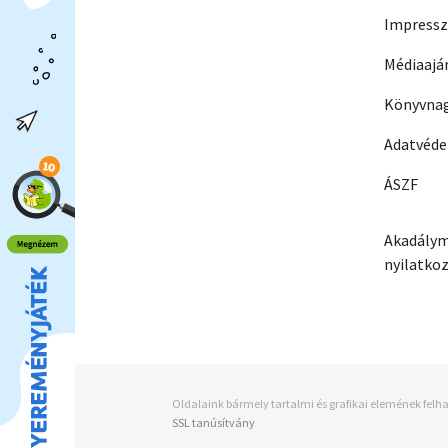
Impress
Médiaajá
Könyvnag
Adatvéd
ÁSZF
Akadálym
nyilatko
Oldalaink bármely tartalmi és grafikai elemének felha
SSL tanúsítvány