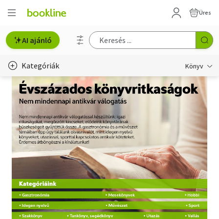
Üres
AI ajánló
Kategóriák
Könyv
Életmód, egészség
Erotika
Gyermek- és ifjúsági
Hobbi, szabadidő
Irodalom
Művészet
Szakkönyv