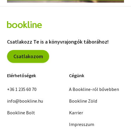
Szótár, nyelvkönyv
Tankönyv, segédkönyv
Társadalomtudomány
Csatlakozz Te is a könyvrajongók táborához!
Természettudomány
Csatlakozom
Történelem
Vallás
Elérhetőségek
Cégünk
+36 1 235 60 70
A Bookline-ról bővebben
info@bookline.hu
Bookline Zöld
Bookline Bolt
Karrier
Impresszum