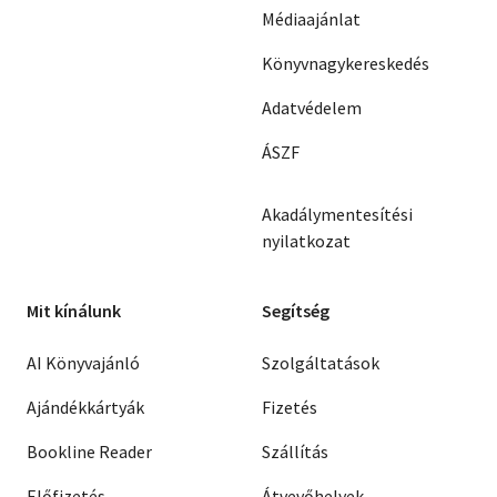
Médiaajánlat
Könyvnagykereskedés
Adatvédelem
ÁSZF
Akadálymentesítési
nyilatkozat
Mit kínálunk
Segítség
AI Könyvajánló
Szolgáltatások
Ajándékkártyák
Fizetés
Bookline Reader
Szállítás
Előfizetés
Átvevőhelyek