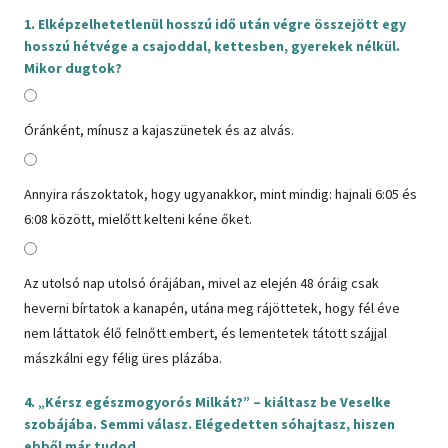
1. Elképzelhetetlenül hosszú idő után végre összejött egy
hosszú hétvége a csajoddal, kettesben, gyerekek nélkül.
Mikor dugtok?
Óránként, mínusz a kajaszünetek és az alvás.
Annyira rászoktatok, hogy ugyanakkor, mint mindig: hajnali 6:05 és
6:08 között, mielőtt kelteni kéne őket.
Az utolsó nap utolsó órájában, mivel az elején 48 óráig csak
heverni bírtatok a kanapén, utána meg rájöttetek, hogy fél éve
nem láttatok élő felnőtt embert, és lementetek tátott szájjal
mászkálni egy félig üres plázába.
4. „Kérsz egészmogyorós Milkát?” – kiáltasz be Veselke
szobájába. Semmi válasz. Elégedetten sóhajtasz, hiszen
ebből már tudod