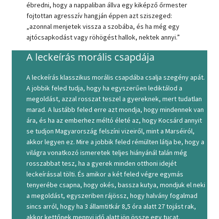
ébredni, hogy a nappaliban állva egy kiképző őrmester
fojtottan agresszív hangján éppen azt sziszeged:
„azonnal menjetek vissza a szobába, és ha még egy
ajtócsapkodást vagy röhögést hallok, nektek annyi.”
A leckeírás morális csapdája
A leckeírás klasszikus morális csapdába csalja szegény apát.
A jobbik feled tudja, hogy ha egyszerűen lediktálod a
megoldást, azzal rosszat teszel a gyereknek, mert tudatlan
marad. A lustább feled erre azt mondja, hogy mindennek van
ára, és ha az emberhez méltó életé az, hogy Kocsárd annyit
se tudjon Magyarország felszíni vizeiről, mint a Marséiról,
akkor legyen ez. Mire a jobbik feled rémülten látja be, hogy a
világra vonatkozó ismeretek teljes hiányánál talán még
rosszabbat tesz, ha a gyerek minden otthoni idejét
leckeírással tölti. És amikor a két feled végre egymás
tenyerébe csapna, hogy okés, bassza kutya, mondjuk el neki
a megoldást, egyszeriben rájössz, hogy halvány fogalmad
sincs arról, hogy ha 3 államtitkár 8,5 óra alatt 27 tojást rak,
akkor kettőnek mennyi idő alatt jön össze egy tucat.