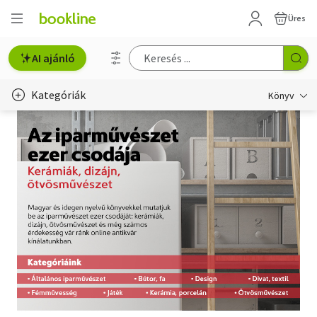
Üres
AI ajánló
Kategóriák
Könyv
Életmód, egészség
Erotika
Gyermek- és ifjúsági
Hobbi, szabadidő
Irodalom
Művészet
Szakkönyv