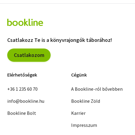
Szótár, nyelvkönyv
Tankönyv, segédkönyv
Társadalomtudomány
Csatlakozz Te is a könyvrajongók táborához!
Természettudomány
Csatlakozom
Történelem
Elérhetőségek
Cégünk
Vallás
+36 1 235 60 70
A Bookline-ról bővebben
info@bookline.hu
Bookline Zöld
Bookline Bolt
Karrier
Impresszum