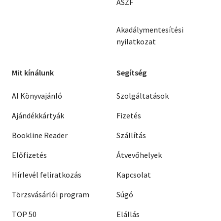
ÁSZF
Akadálymentesítési
nyilatkozat
Mit kínálunk
Segítség
AI Könyvajánló
Szolgáltatások
Ajándékkártyák
Fizetés
Bookline Reader
Szállítás
Előfizetés
Átvevőhelyek
Hírlevél feliratkozás
Kapcsolat
Törzsvásárlói program
Súgó
TOP 50
Elállás