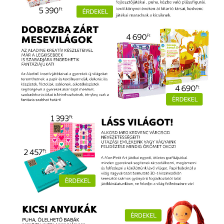
Szótár, nyelvkönyv
Tankönyv, segédkönyv
Társadalomtudomány
Természettudomány
Történelem
Vallás