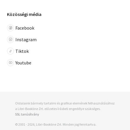
Közösségi média
Facebook
Instagram
Tiktok
Youtube
Oldalaink bármely tartalmi és grafikai elemének felhasználásához
a Libri-Bookline Zrt. előzetes írásbeli engedélye szükséges.
SSL tanúsítvány
© 2001 - 2026, Libri-Bookline Zrt. Minden jog fenntartva.