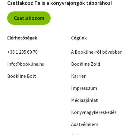
Csatlakozz Te is a könyvrajongók táborához!
Csatlakozom
Elérhetőségek
Cégünk
+36 1 235 60 70
A Bookline-ról bővebben
info@bookline.hu
Bookline Zöld
Bookline Bolt
Karrier
Impresszum
Médiaajánlat
Könyvnagykereskedés
Adatvédelem