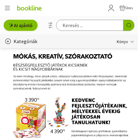
Üres
AI ajánló
Kategóriák
Könyv
Életmód, egészség
Erotika
Gyermek- és ifjúsági
Hobbi, szabadidő
Irodalom
Művészet
Szakkönyv