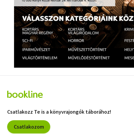
Szótár, nyelvkönyv
Tankönyv, segédkönyv
Társadalomtudomány
Természettudomány
Történelem
Vallás
Csatlakozz Te is a könyvrajongók táborához!
Csatlakozom