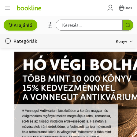
Üres
AI ajánló
Kategóriák
Könyv
Életmód, egészség
Erotika
Gyermek- és ifjúsági
Hobbi, szabadidő
Irodalom
Művészet
Szakkönyv