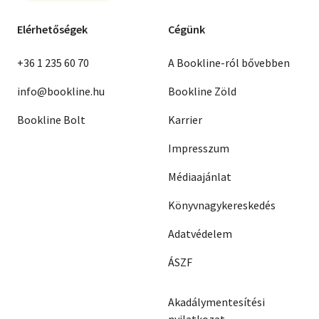
Elérhetőségek
Cégünk
+36 1 235 60 70
A Bookline-ról bővebben
info@bookline.hu
Bookline Zöld
Bookline Bolt
Karrier
Impresszum
Médiaajánlat
Könyvnagykereskedés
Adatvédelem
ÁSZF
Akadálymentesítési