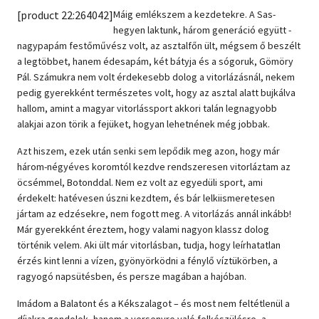
[product 22:264042]
Máig emlékszem a kezdetekre. A Sas-
Szótár, nyelvkönyv
hegyen laktunk, három generáció együtt -
nagypapám festőművész volt, az asztalfőn ült, mégsem ő beszélt
Tankönyv, segédkönyv
a legtöbbet, hanem édesapám, két bátyja és a sógoruk, Gömöry
Pál. Számukra nem volt érdekesebb dolog a vitorlázásnál, nekem
Társadalomtudomány
pedig gyerekként természetes volt, hogy az asztal alatt bujkálva
hallom, amint a magyar vitorlássport akkori talán legnagyobb
Természettudomány
alakjai azon törik a fejüket, hogyan lehetnének még jobbak.
Történelem
Azt hiszem, ezek után senki sem lepődik meg azon, hogy már
három-négyéves koromtól kezdve rendszeresen vitorláztam az
Vallás
öcsémmel, Botonddal. Nem ez volt az egyedüli sport, ami
érdekelt: hatévesen úszni kezdtem, és bár lelkiismeretesen
jártam az edzésekre, nem fogott meg. A vitorlázás annál inkább!
Már gyerekként éreztem, hogy valami nagyon klassz dolog
történik velem. Aki ült már vitorlásban, tudja, hogy leírhatatlan
érzés kint lenni a vízen, gyönyörködni a fénylő víztükörben, a
ragyogó napsütésben, és persze magában a hajóban.
Imádom a Balatont és a Kékszalagot – és most nem feltétlenül a