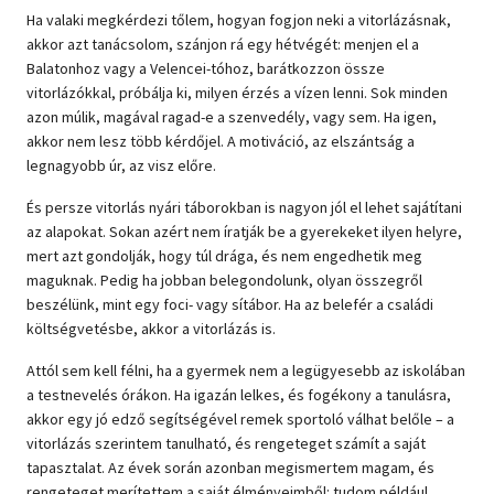
Ha valaki megkérdezi tőlem, hogyan fogjon neki a vitorlázásnak,
akkor azt tanácsolom, szánjon rá egy hétvégét: menjen el a
Balatonhoz vagy a Velencei-tóhoz, barátkozzon össze
vitorlázókkal, próbálja ki, milyen érzés a vízen lenni. Sok minden
azon múlik, magával ragad-e a szenvedély, vagy sem. Ha igen,
akkor nem lesz több kérdőjel. A motiváció, az elszántság a
legnagyobb úr, az visz előre.
És persze vitorlás nyári táborokban is nagyon jól el lehet sajátítani
az alapokat. Sokan azért nem íratják be a gyerekeket ilyen helyre,
mert azt gondolják, hogy túl drága, és nem engedhetik meg
maguknak. Pedig ha jobban belegondolunk, olyan összegről
beszélünk, mint egy foci- vagy sítábor. Ha az belefér a családi
költségvetésbe, akkor a vitorlázás is.
Attól sem kell félni, ha a gyermek nem a legügyesebb az iskolában
a testnevelés órákon. Ha igazán lelkes, és fogékony a tanulásra,
akkor egy jó edző segítségével remek sportoló válhat belőle – a
vitorlázás szerintem tanulható, és rengeteget számít a saját
tapasztalat. Az évek során azonban megismertem magam, és
rengeteget merítettem a saját élményeimből: tudom például,