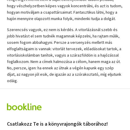
hogy vészhelyzetben képes vagyok koncentrálni, és azt is tudom,
hogyan motiváljam a csapattársaimat. Fantasztikus látni, hogy a
hajón mennyire olajozott munka folyik, mindenki tudja a dolgát.
Szerencsés vagyok, ez nem is kérdés. A vitorlázásnál szebb és
jobb hivatást el sem tudnék magamnak képzelni, ha rajtam múlik,
sosem fogom abbahagyni. Persze a versenyzés mellett más
elfoglaltságaim is vannak: vitorlát tervezek, előadásokat tartok, a
vitorlásiskolámban tanítok, vagyis a szárazföldön is a hajózással
foglalkozom. Nem a címek halmozása a célom, hanem maga az út.
No, persze, igen: ha ennek az útnak a végén kapunk egy szép
díjat, az nagyon jól esik, de igazán az a szórakoztató, míg eljutunk
odáig.
Csatlakozz Te is a könyvrajongók táborához!