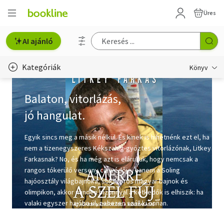
Üres
AI ajánló
Kategóriák
Könyv
Életmód, egészség
Balaton, vitorlázás,
jó hangulat.
Erotika
Gyermek- és ifjúsági
Egyik sincs meg a másik nélkül. És kinek is hihetnénk ezt el, ha
nem a tizenegyszeres Kékszalag-győztes vitorlázónak, Litkey
Hobbi, szabadidő
Farkasnak? No, és ha még azt is eláruljuk, hogy nemcsak a
rangos tókerülő verseny címvédője, hanem a Soling
Irodalom
hajóosztály világbajnoka, sokszoros magyar bajnok és
olimpikon, akkor minden bizonnyal a kétkedők is elhiszik: ha
Művészet
valaki egyszer hajóba ül, nehezen száll ki onnan.
Szakkönyv