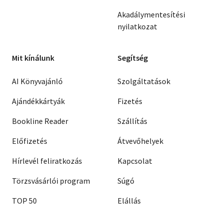
Akadálymentesítési
nyilatkozat
Mit kínálunk
Segítség
AI Könyvajánló
Szolgáltatások
Ajándékkártyák
Fizetés
Bookline Reader
Szállítás
Előfizetés
Átvevőhelyek
Hírlevél feliratkozás
Kapcsolat
Törzsvásárlói program
Súgó
TOP 50
Elállás