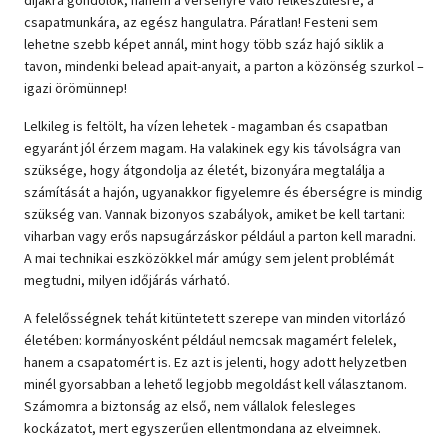
díjakra gondolok, hanem a versenyre való felkészülésre, a
csapatmunkára, az egész hangulatra. Páratlan! Festeni sem
lehetne szebb képet annál, mint hogy több száz hajó siklik a
tavon, mindenki belead apait-anyait, a parton a közönség szurkol –
igazi örömünnep!
Lelkileg is feltölt, ha vízen lehetek - magamban és csapatban
egyaránt jól érzem magam. Ha valakinek egy kis távolságra van
szüksége, hogy átgondolja az életét, bizonyára megtalálja a
számítását a hajón, ugyanakkor figyelemre és éberségre is mindig
szükség van. Vannak bizonyos szabályok, amiket be kell tartani:
viharban vagy erős napsugárzáskor például a parton kell maradni.
A mai technikai eszközökkel már amúgy sem jelent problémát
megtudni, milyen időjárás várható.
A felelősségnek tehát kitüntetett szerepe van minden vitorlázó
életében: kormányosként például nemcsak magamért felelek,
hanem a csapatomért is. Ez azt is jelenti, hogy adott helyzetben
minél gyorsabban a lehető legjobb megoldást kell választanom.
Számomra a biztonság az első, nem vállalok felesleges
kockázatot, mert egyszerűen ellentmondana az elveimnek.