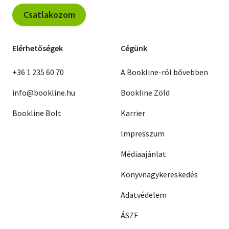
Csatlakozom
Elérhetőségek
Cégünk
+36 1 235 60 70
A Bookline-ról bővebben
info@bookline.hu
Bookline Zöld
Bookline Bolt
Karrier
Impresszum
Médiaajánlat
Könyvnagykereskedés
Adatvédelem
ÁSZF