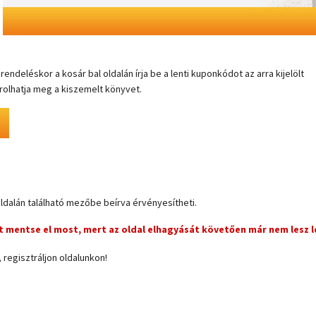
endeléskor a kosár bal oldalán írja be a lenti kuponkódot az arra kijelölt
olhatja meg a kiszemelt könyvet.
oldalán található mezőbe beírva érvényesítheti.
 mentse el most, mert az oldal elhagyását követően már nem lesz l
regisztráljon oldalunkon!