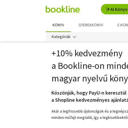
AI Könyv
KÖNYV
GYEREKKÖNYV
E-KÖN
Kategóriák
+10% kedvezmény
a Bookline-on mind
magyar nyelvű köny
Köszönjük, hogy PayU-n keresztül 
a Shopline kedvezményes ajánlatá
Akár a legfrissebb újdonságok és a legnéps
minden műfajt megtalál, így a legkisebbektő