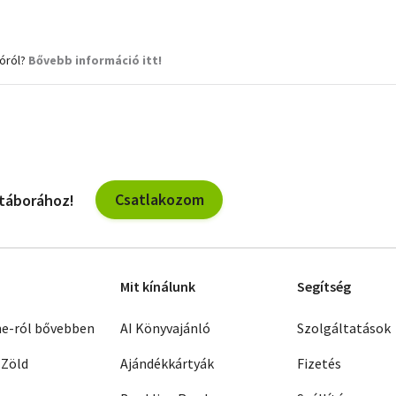
ióról?
Bővebb információ itt!
Csatlakozom
 táborához!
Mit kínálunk
Segítség
ne-ról bővebben
AI Könyvajánló
Szolgáltatások
 Zöld
Ajándékkártyák
Fizetés