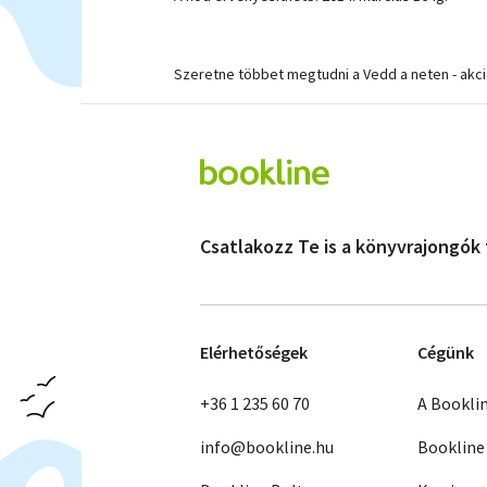
Szeretne többet megtudni a Vedd a neten - akc
Csatlakozz Te is a könyvrajongók
Elérhetőségek
Cégünk
+36 1 235 60 70
A Bookli
info@bookline.hu
Bookline