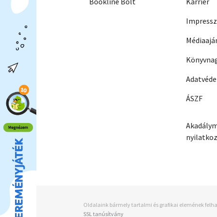
Bookline Bolt
Karrier
Impress
Médiaajá
Könyvnag
Adatvéd
ÁSZF
Akadálym
nyilatko
Oldalaink bármely tartalmi és grafikai elemének felha
SSL tanúsítvány