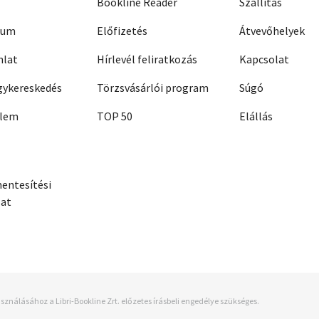
Bookline Reader
Szállítás
zum
Előfizetés
Átvevőhelyek
nlat
Hírlevél feliratkozás
Kapcsolat
ykereskedés
Törzsvásárlói program
Súgó
elem
TOP 50
Elállás
entesítési
zat
sználásához a Libri-Bookline Zrt. előzetes írásbeli engedélye szükséges.