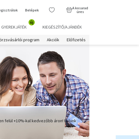
A kosarad
egisztrálok
Belépek
üres
új
GYEREKJÁTÉK
KIEGÉSZÍTŐ/AJÁNDÉK
örzsvásárlói program
Akciók
Előfizetés
en felül +10%-kal kedvezőbb áron! Nálunk