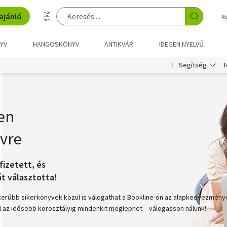
ajánló
R
YV
HANGOSKÖNYV
ANTIKVÁR
IDEGEN NYELVŰ
T
Segítség
en
vre
fizetett, és
t választotta!
zerűbb sikerkönyvek közül is válogathat a Bookline-on az alapkedvezmény
l az idősebb korosztályig mindenkit meglephet – válogasson nálunk!