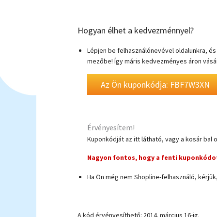
Hogyan élhet a kedvezménnyel?
Lépjen be felhasználónevével oldalunkra, és r
mezőbe! Így máris kedvezményes áron vásár
Az Ön kuponkódja: FBF7W3XN
Érvényesítem!
Kuponkódját az itt látható, vagy a kosár bal 
Nagyon fontos, hogy a fenti kuponkódot
Ha Ön még nem Shopline-felhasználó, kérjük, 
Regisztrálok
A kód érvényesíthető: 2014. március 16-ig.