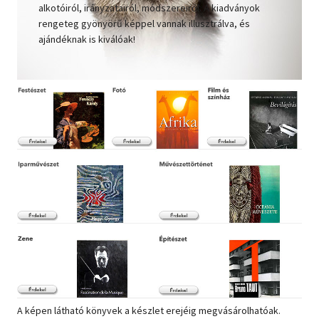
alkotóiról, irányzatairól, módszereiről. A kiadványok
rengeteg gyönyörű képpel vannak illusztrálva, és
Szótár, nyelvkönyv
ajándéknak is kiválóak!
Tankönyv, segédkönyv
Társadalomtudomány
Természettudomány
Történelem
Vallás
A képen látható könyvek a készlet erejéig megvásárolhatóak.