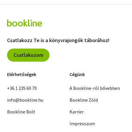
Csatlakozz Te is a könyvrajongók táborához!
Csatlakozom
Elérhetőségek
Cégünk
+36 1 235 60 70
A Bookline-ról bővebben
info@bookline.hu
Bookline Zöld
Bookline Bolt
Karrier
Impresszum