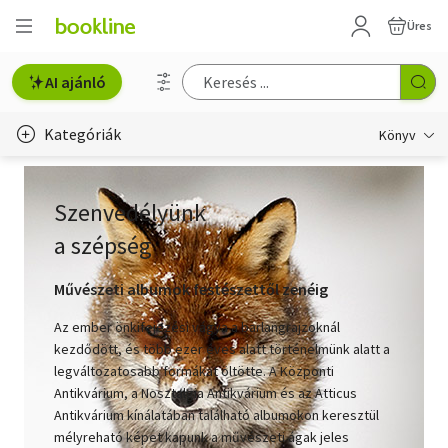
Üres
AI ajánló
Kategóriák
Könyv
Életmód, egészség
Szenvedélyünk
Erotika
a szépség
Gyermek- és ifjúsági
Művészeti albumok festészettől zenéig
Hobbi, szabadidő
Az ember önkifejezési vágya a barlangrajzoknál
kezdődött, és több ezer éves alatt történelmünk alatt a
Irodalom
legváltozatosabb formákat öltötte. A Központi
Antikvárium, a Nosztalgia Antikvárium és az Atticus
Művészet
Antikvárium kínálatában található albumokon keresztül
mélyreható képet kapunk a művészeti ágak jeles
Szakkönyv