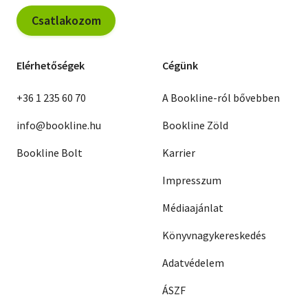
Csatlakozom
Elérhetőségek
Cégünk
+36 1 235 60 70
A Bookline-ról bővebben
info@bookline.hu
Bookline Zöld
Bookline Bolt
Karrier
Impresszum
Médiaajánlat
Könyvnagykereskedés
Adatvédelem
ÁSZF