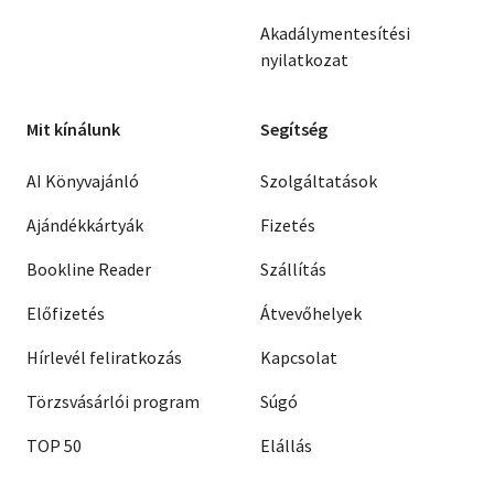
Akadálymentesítési
nyilatkozat
Mit kínálunk
Segítség
AI Könyvajánló
Szolgáltatások
Ajándékkártyák
Fizetés
Bookline Reader
Szállítás
Előfizetés
Átvevőhelyek
Hírlevél feliratkozás
Kapcsolat
Törzsvásárlói program
Súgó
TOP 50
Elállás