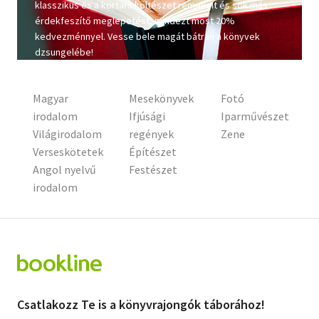
klasszikus és a kortárs költészet remekeit és sok más
érdekfeszítő meglepetést, mindezt most 20%
Szótár, nyelvkönyv
kedvezménnyel. Vesse bele magát bátran a könyvek
dzsungelébe!
Tankönyv, segédkönyv
Társadalomtudomány
Magyar
Mesekönyvek
Fotó
irodalom
Ifjúsági
Iparművészet
Természettudomány
Világirodalom
regények
Zene
Történelem
Verseskötetek
Építészet
Angol nyelvű
Festészet
Vallás
irodalom
Csatlakozz Te is a könyvrajongók táborához!