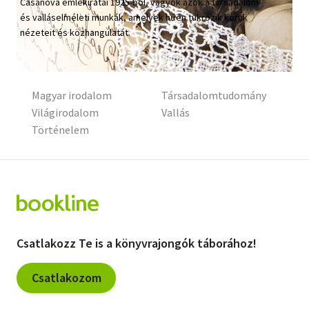
Casanova emlékiratai 1925-ből, vagyok azok a társadalom-
és valláselméleti munkák, amelyek hűen tükrözik koruk
Szótár, nyelvkönyv
nézeteit és közhangulatát.
Tankönyv, segédkönyv
Társadalomtudomány
Magyar irodalom
Társadalomtudomány
Világirodalom
Vallás
Természettudomány
Történelem
Történelem
Vallás
Csatlakozz Te is a könyvrajongók táborához!
Csatlakozom