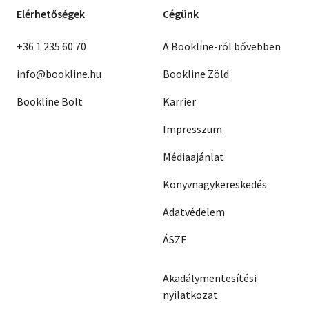
Elérhetőségek
Cégünk
+36 1 235 60 70
A Bookline-ról bővebben
info@bookline.hu
Bookline Zöld
Bookline Bolt
Karrier
Impresszum
Médiaajánlat
Könyvnagykereskedés
Adatvédelem
ÁSZF
Akadálymentesítési
nyilatkozat