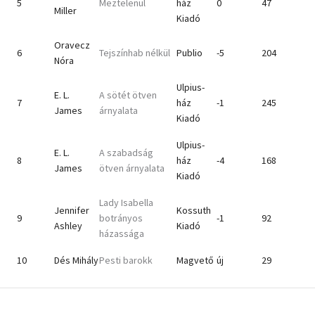
5
Meztelenül
ház
0
47
Miller
Kiadó
Oravecz
6
Tejszínhab nélkül
Publio
-5
204
Nóra
Ulpius-
E. L.
A sötét ötven
7
ház
-1
245
James
árnyalata
Kiadó
Ulpius-
E. L.
A szabadság
8
ház
-4
168
James
ötven árnyalata
Kiadó
Lady Isabella
Jennifer
Kossuth
9
botrányos
-1
92
Ashley
Kiadó
házassága
10
Dés Mihály
Pesti barokk
Magvető
új
29