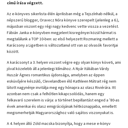
című írása végzett.
Szótár, nyelvkönyv
Az e-könyves sikerlista élén áprilisban még a Tejszínhab nélkül, a
népszerű blogger, Oravecz Nóra könyve szerepelt (jelenleg a 6.),
Tankönyv, segédkönyv
májusban viszont egy régi nagy kedvenc vette vissza a vezetést.
Fábián Janka e-könyvben megjelent kisregényei közül hármat is
Társadalomtudomány
megtalálunk a TOP 10-ben: az első helyezett Rozmaring mellett a
Karácsony a Ligetben is változatlanul ott van az olvasók favoritjai
Természettudomány
között.
Történelem
A karácsonyt a 3. helyen viszont végre egy olyan könyv követi, ami
jóval közelebb áll a jelenlegi klímához. A Nyár Itáliában Várdy
Vallás
Huszár Ágnes romantikus újdonsága, amelyben az éppen
esküvőjére készülő, Clevelandben élő Kathleen Mátrait rég nem
látott nagynénje invitálja meg egy hónapra az olasz Riviérára. Itt
azonban nem csak a felhőtlen kikapcsolódás, hanem egy
felkavaró szerelem is várja: a történet bepillantást enged a ’80-as
évek amerikai és olasz emigrációjának hétköznapjaiba, emellett
megismerhetjük Magyarországhoz való sajátos viszonyukat is.
A 4. helyen álló Zöld macska bizonyítja, hogy a mese e-könyv