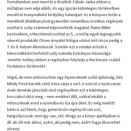
formátumban sem ment ki a divatból. Fábián Janka ebben a
műfajban sem adja alább, és egy igazán különleges történetben
meséli el Aranymálinkó királylány kalandjait. Az e-könyves listán a
meséknél általában jóval gyakoribb romantikus-erotikus regények
ezúttal is szép számmal képviseltetik magukat: Raine Miller
bestsellere, a Meztelenül ezúttal az 5., a műfaj egyik legnagyobb
sikerét produkáló Ötven árnyalat-trilógia utolsó két része pedig a
7. és 8. helyen állomásozik. Szintén ezt a vonalat erősíti a
kilencedikként befutott Lady Isabella botrányos házassága:
Jennifer Ashley ebben a regényben folytatja a Mackenzie család
fordulatos történetét.
Végül, de nem utolsósorban egy ínyenceknek szóló újdonság, Dés
Mihály Pesti barokk című írása zárja a sort. A szerző a nyolcvanas
évek derekán játszódó első regényében ezt a különleges
korszakot idézi meg – nem emléket állít, sokkal inkább a
mítoszoknak ered a nyomába és írja újra őket. És még mielőtt
bárki is azt hinné, hogy generációs regényről van szó,
hangsúlyozzuk: nem így van, sőt. Ahogy az a könyv ajánlójában is
áll: aki élt már akkor, azért, aki pedig nem, azért fogja élvezettel
olvasni.