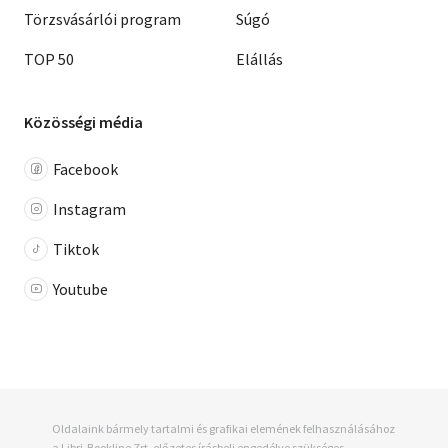
Törzsvásárlói program
Súgó
TOP 50
Elállás
Közösségi média
Facebook
Instagram
Tiktok
Youtube
Oldalaink bármely tartalmi és grafikai elemének felhasználásához
a Libri-Bookline Zrt. előzetes írásbeli engedélye szükséges.