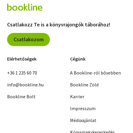
Csatlakozz Te is a könyvrajongók táborához!
Csatlakozom
Elérhetőségek
Cégünk
+36 1 235 60 70
A Bookline-ról bővebben
info@bookline.hu
Bookline Zöld
Bookline Bolt
Karrier
Impresszum
Médiaajánlat
Könyvnagykereskedés