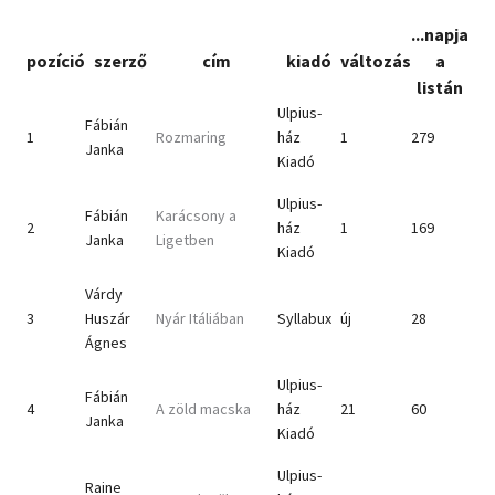
...napja
pozíció
szerző
cím
kiadó
változás
a
listán
Ulpius-
Fábián
1
Rozmaring
ház
1
279
Janka
Kiadó
Ulpius-
Fábián
Karácsony a
2
ház
1
169
Janka
Ligetben
Kiadó
Várdy
3
Huszár
Nyár Itáliában
Syllabux
új
28
Ágnes
Ulpius-
Fábián
4
A zöld macska
ház
21
60
Janka
Kiadó
Ulpius-
Raine