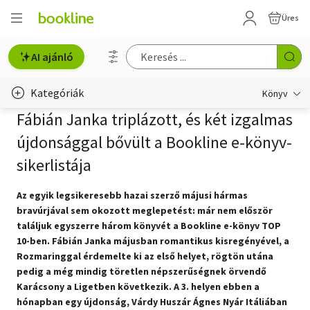
Üres
AI ajánló
Kategóriák
Könyv
Fábián Janka triplázott, és két izgalmas
Életmód, egészség
újdonsággal bővült a Bookline e-könyv-
Erotika
sikerlistája
Gyermek- és ifjúsági
Az egyik legsikeresebb hazai szerző májusi hármas
bravúrjával sem okozott meglepetést: már nem először
Hobbi, szabadidő
találjuk egyszerre három könyvét a Bookline e-könyv TOP
10-ben. Fábián Janka májusban romantikus kisregényével, a
Irodalom
Rozmaringgal érdemelte ki az első helyet, rögtön utána
pedig a még mindig töretlen népszerűségnek örvendő
Művészet
Karácsony a Ligetben következik. A 3. helyen ebben a
hónapban egy újdonság, Várdy Huszár Ágnes Nyár Itáliában
Szakkönyv