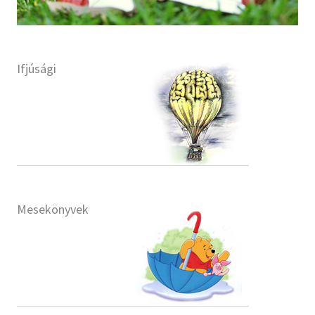
Szótár, nyelvkönyv
Tankönyv, segédkönyv
Ifjúsági
Társadalomtudomány
Természettudomány
Történelem
Vallás
Mesekönyvek