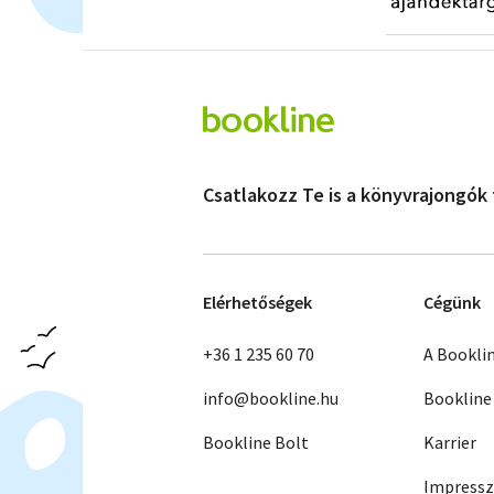
Csatlakozz Te is a könyvrajongók
Elérhetőségek
Cégünk
+36 1 235 60 70
A Bookli
info@bookline.hu
Bookline
Bookline Bolt
Karrier
Impress