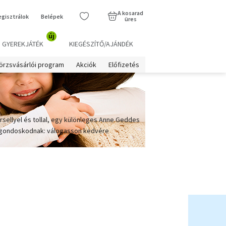
A kosarad
egisztrálok
Belépek
üres
új
GYEREKJÁTÉK
KIEGÉSZÍTŐ/AJÁNDÉK
örzsvásárlói program
Akciók
Előfizetés
sellyel és tollal, egy különleges Anne Geddes
nk gondoskodnak: válogasson kedvére