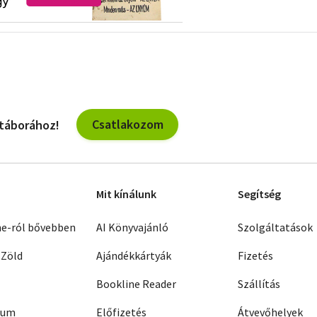
Csatlakozom
 táborához!
Mit kínálunk
Segítség
ne-ról bővebben
AI Könyvajánló
Szolgáltatások
 Zöld
Ajándékkártyák
Fizetés
Bookline Reader
Szállítás
zum
Előfizetés
Átvevőhelyek