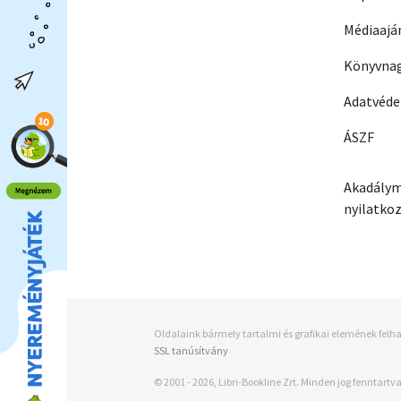
Médiaajá
Könyvnag
Adatvéd
ÁSZF
Akadálym
nyilatko
Oldalaink bármely tartalmi és grafikai elemének felha
SSL tanúsítvány
© 2001 - 2026, Libri-Bookline Zrt. Minden jog fenntartva