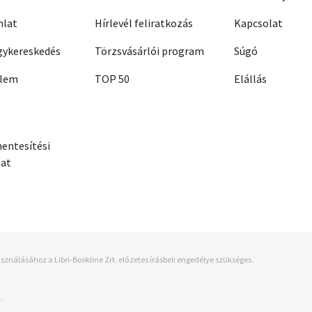
nlat
Hírlevél feliratkozás
Kapcsolat
ykereskedés
Törzsvásárlói program
Súgó
elem
TOP 50
Elállás
entesítési
zat
sználásához a Libri-Bookline Zrt. előzetes írásbeli engedélye szükséges.
.