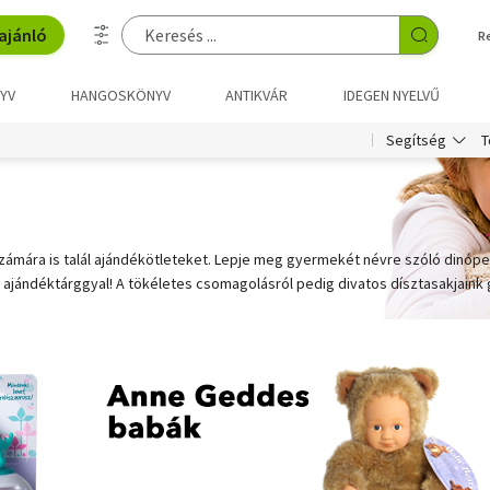
ajánló
R
YV
HANGOSKÖNYV
ANTIKVÁR
IDEGEN NYELVŰ
T
Segítség
ámára is talál ajándékötleteket. Lepje meg gyermekét névre szóló dinóper
 ajándéktárggyal! A tökéletes csomagolásról pedig divatos dísztasakjai