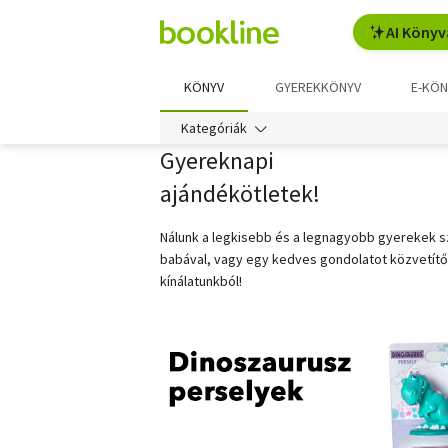
AI Könyv
KÖNYV
GYEREKKÖNYV
E-KÖN
Kategóriák
Gyereknapi
ajándékötletek!
Nálunk a legkisebb és a legnagyobb gyerekek sz
babával, vagy egy kedves gondolatot közvetítő
kínálatunkból!