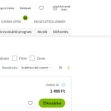
A kosarad
egisztrálok
Belépek
üres
új
GYEREKJÁTÉK
KIEGÉSZÍTŐ/AJÁNDÉK
örzsvásárlói program
Akciók
Előfizetés
dcast
Film
Zene
Rendezés:
Szállítási idő szerint
Online ár:
2 490 Ft
Kosárba