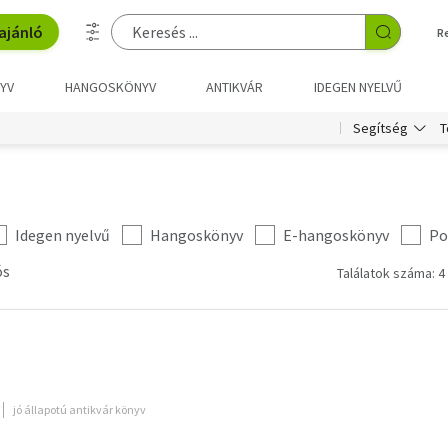
ajánló
R
YV
HANGOSKÖNYV
ANTIKVÁR
IDEGEN NYELVŰ
T
Segítség
Idegen nyelvű
Hangoskönyv
E-hangoskönyv
Po
ós
Találatok száma: 4
jó állapotú antikvár könyv