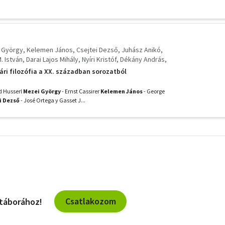
 György
Kelemen János
Csejtei Dezső
Juhász Anikó
. István
Darai Lajos Mihály
Nyíri Kristóf
Dékány András
h Tibor
gári filozófia a XX. században sorozatból
 Husserl
Mezei György
- Ernst Cassirer
Kelemen János
- George
i Dezső
- José Ortega y Gasset J...
További
szűrők
Csatlakozom
 táborához!