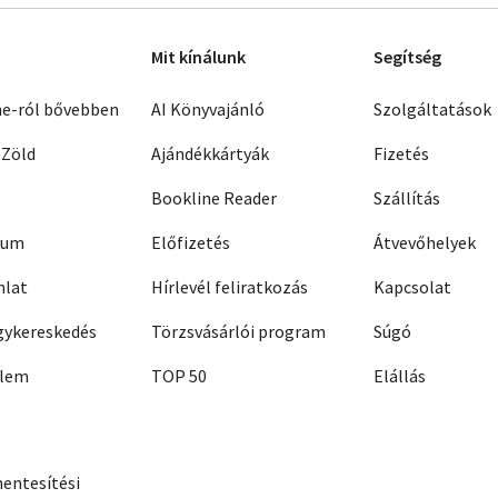
Mit kínálunk
Segítség
ne-ról bővebben
AI Könyvajánló
Szolgáltatások
 Zöld
Ajándékkártyák
Fizetés
Bookline Reader
Szállítás
zum
Előfizetés
Átvevőhelyek
nlat
Hírlevél feliratkozás
Kapcsolat
ykereskedés
Törzsvásárlói program
Súgó
elem
TOP 50
Elállás
entesítési