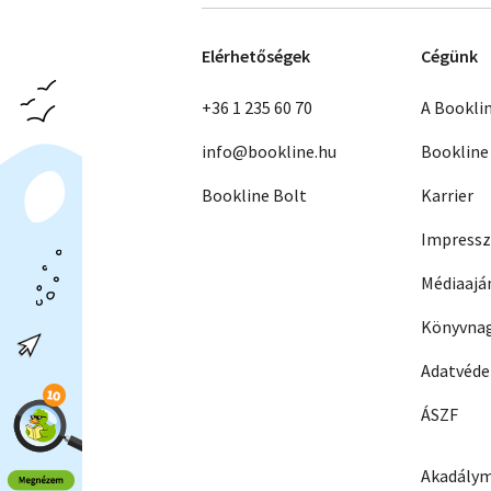
Elérhetőségek
Cégünk
+36 1 235 60 70
A Bookli
info@bookline.hu
Bookline
Bookline Bolt
Karrier
Impress
Médiaajá
Könyvnag
Adatvéd
ÁSZF
Akadálym