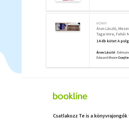
KÖNYV
Áron László
Mezei
Tagai Imre
Fehér M
Forrai Gábor
Balog
14 db kötet A pol
Áron László
- Edmund
Edward Moore
Csejte
Csatlakozz Te is a könyvrajongók