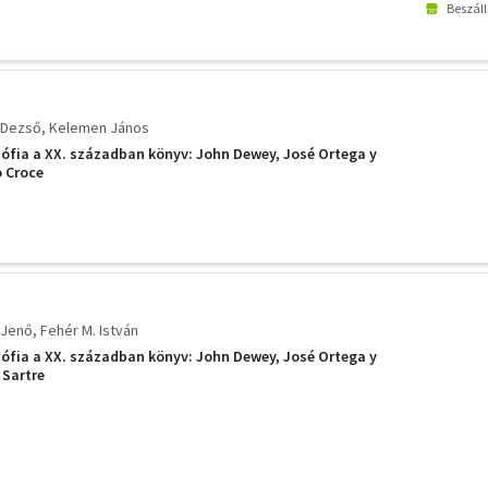
Beszáll
 Dezső
Kelemen János
ozófia a XX. században könyv: John Dewey, José Ortega y
o Croce
 Jenő
Fehér M. István
ozófia a XX. században könyv: John Dewey, José Ortega y
 Sartre