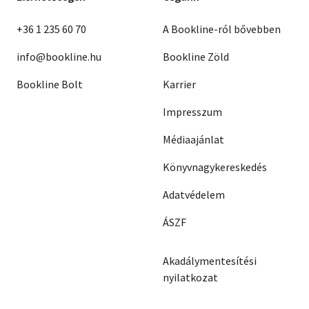
+36 1 235 60 70
A Bookline-ról bővebben
info@bookline.hu
Bookline Zöld
Bookline Bolt
Karrier
Impresszum
Médiaajánlat
Könyvnagykereskedés
Adatvédelem
ÁSZF
Akadálymentesítési
nyilatkozat