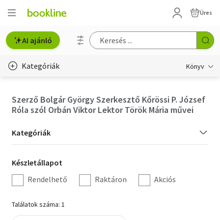
Üres
AI ajánló
Kategóriák
Könyv
Életmód, egészség
Szerző Bolgár György Szerkesztő Kőrössi P. József
Róla szól Orbán Viktor Lektor Török Mária művei
Erotika
Kategória
Gyermek- és ifjúsági
Kategóriák
szűrés
Hobbi, szabadidő
Készletállapot
Készletállapot
szűrés
Irodalom
Rendelhető
Raktáron
Akciós
Művészet
Találatok száma: 1
Szakkönyv