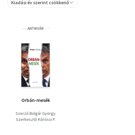
Kiadási év szerint csökkenő
Szótár, nyelvkönyv
Tankönyv, segédkönyv
ANTIKVÁR
Társadalomtudomány
Természettudomány
Történelem
Vallás
Orbán-mesék
Szerző Bolgár György
Szerkesztő Kőrössi P.
József Róla szól Orbán
Viktor Lektor Török Mária