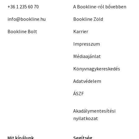
+36 1 235 60 70
A Bookline-ról bővebben
info@bookline.hu
Bookline Zöld
Bookline Bolt
Karrier
Impresszum
Médiaajánlat
Könyvnagykereskedés
Adatvédelem
ÁSZF
Akadálymentesítési
nyilatkozat
Mit kínálunk
Segítség