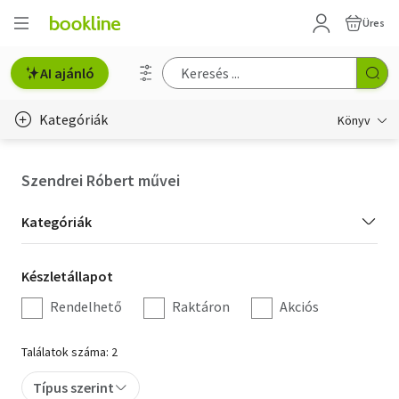
Üres
AI ajánló
Kategóriák
Könyv
Életmód, egészség
Szendrei Róbert művei
Erotika
Kategória
Kategóriák
Gyermek- és ifjúsági
szűrés
Készletállapot
Készletállapot
Hobbi, szabadidő
szűrés
Rendelhető
Raktáron
Akciós
Irodalom
Találatok száma: 2
Művészet
Típus szerint
Szakkönyv