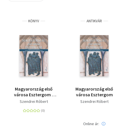
Szótár, nyelvkönyv
KÖNYV
ANTIKVÁR
Tankönyv, segédkönyv
Társadalomtudomány
Természettudomány
Történelem
Vallás
Magyarország első
Magyarország első
városa Esztergom -
városa Esztergom
Polgárság- és
Szendrei Róbert
Szendrei Róbert
polgárháztörténet
Esztergom királyi
városában a keltáktól
napjainkig
Online ár: