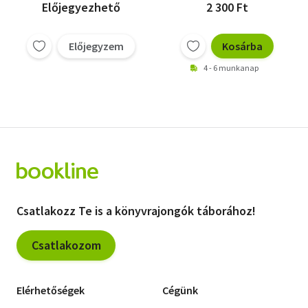
Előjegyezhető
2 300 Ft
Előjegyzem
Kosárba
4 - 6 munkanap
Csatlakozz Te is a könyvrajongók táborához!
Csatlakozom
Elérhetőségek
Cégünk