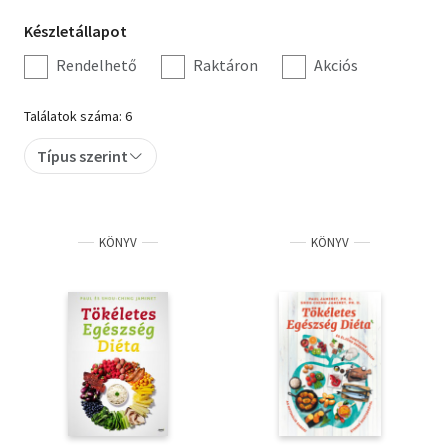
Készletállapot
Készletállapot
Szótár, nyelvkönyv
szűrés
Rendelhető
Raktáron
Akciós
Tankönyv, segédkönyv
Találatok száma: 6
Társadalomtudomány
Típus szerint
Természettudomány
Történelem
KÖNYV
KÖNYV
Vallás