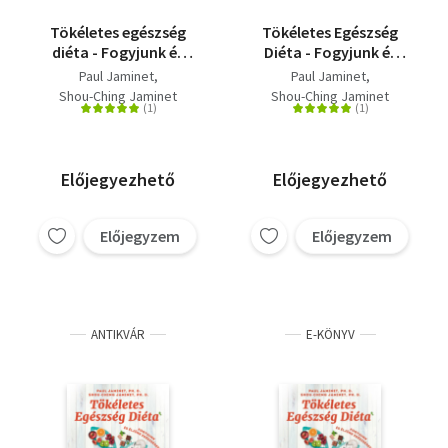
Tökéletes egészség
Tökéletes Egészség
diéta - Fogyjunk és
Diéta - Fogyjunk és
éljünk egészségesen az
éljünk egészségesen az
Paul Jaminet
Paul Jaminet
optimális emberi
optimális emberi
Shou-Ching Jaminet
Shou-Ching Jaminet
étrend segítségével
étrend segítségével
Előjegyezhető
Előjegyezhető
Előjegyzem
Előjegyzem
ANTIKVÁR
E-KÖNYV