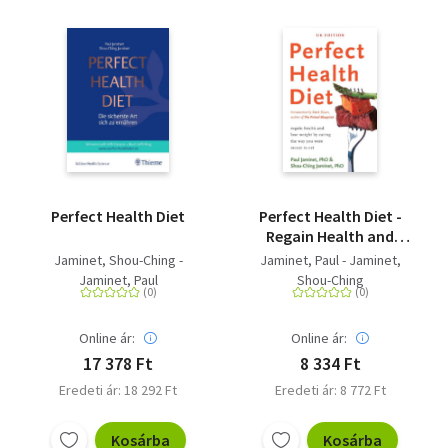
Perfect Health Diet
Perfect Health Diet -
Regain Health and
Lose Weight by Eating
Jaminet, Shou-Ching -
Jaminet, Paul - Jaminet,
the Way You Were
Jaminet, Paul
Shou-Ching
Meant to Eat
Online ár:
Online ár:
17 378 Ft
8 334 Ft
Eredeti ár: 18 292 Ft
Eredeti ár: 8 772 Ft
Kosárba
Kosárba