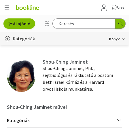
Üres
AI ajánló
Kategóriák
Könyv
Életmód, egészség
Shou-Ching Jaminet
Erotika
Shou-Ching Jaminet, PhD,
sejtbiológus és rákkutató a bostoni
Gyermek- és ifjúsági
Beth Israel kórház és a Harvard
orvosi iskola munkatársa.
Hobbi, szabadidő
Irodalom
Shou-Ching Jaminet művei
Művészet
Kategória
Kategóriák
szűrés
Szakkönyv