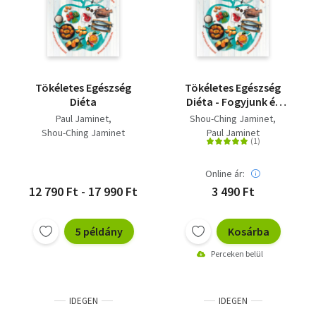
Tökéletes Egészség
Tökéletes Egészség
Diéta
Diéta - Fogyjunk és
éljünk egészségesen az
Paul Jaminet
Shou-Ching Jaminet
optimális emberi
Shou-Ching Jaminet
Paul Jaminet
étrend segítségével
Online ár:
12 790 Ft - 17 990 Ft
3 490 Ft
5 példány
Kosárba
Perceken belül
IDEGEN
IDEGEN