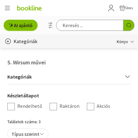
Üres
AI ajánló
Kategóriák
Könyv
Életmód, egészség
S. Wirsum művei
Erotika
Kategória
Kategóriák
Gyermek- és ifjúsági
szűrés
Készletállapot
Készletállapot
Hobbi, szabadidő
szűrés
Rendelhető
Raktáron
Akciós
Irodalom
Találatok száma: 3
Művészet
Típus szerint
Szakkönyv