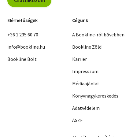
Csatlakozom
Elérhetőségek
Cégünk
+36 1 235 60 70
A Bookline-ról bővebben
info@bookline.hu
Bookline Zöld
Bookline Bolt
Karrier
Impresszum
Médiaajánlat
Könyvnagykereskedés
Adatvédelem
ÁSZF