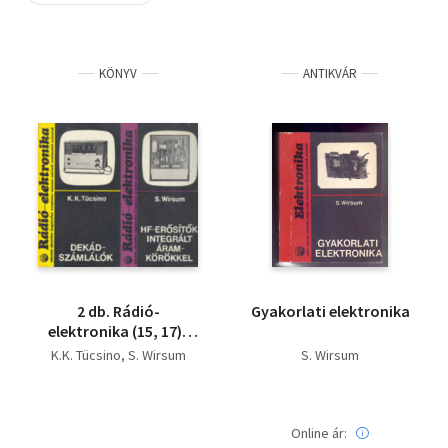
Szótár, nyelvkönyv
KÖNYV
ANTIKVÁR
Tankönyv, segédkönyv
Társadalomtudomány
Természettudomány
Történelem
Vallás
2 db. Rádió-
Gyakorlati elektronika
elektronika (15, 17)-
Dekádszámlálók + HF-
K.K. Tücsino
S. Wirsum
S. Wirsum
erősítők integrált
áramkörökkel
Online ár: