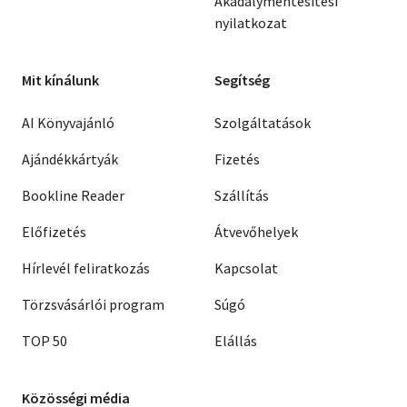
Akadálymentesítési
nyilatkozat
Mit kínálunk
Segítség
AI Könyvajánló
Szolgáltatások
Ajándékkártyák
Fizetés
Bookline Reader
Szállítás
Előfizetés
Átvevőhelyek
Hírlevél feliratkozás
Kapcsolat
Törzsvásárlói program
Súgó
TOP 50
Elállás
Közösségi média