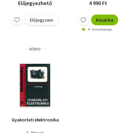
Előjegyezhető
4 990 Ft
Előjegyzem
Kosárba
4 - 6 munkanap
KÖNYV
Gyakorlati elektronika
S. Wirsum