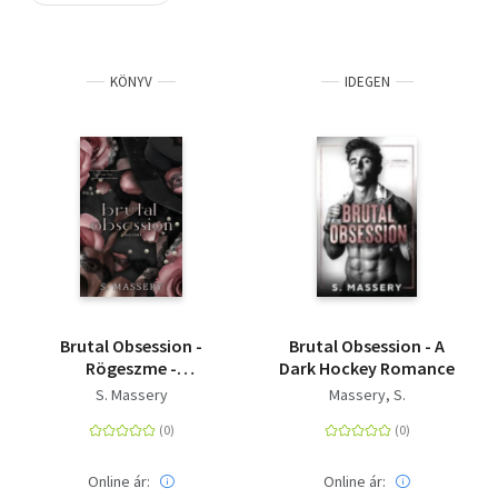
Szótár, nyelvkönyv
KÖNYV
IDEGEN
Tankönyv, segédkönyv
Társadalomtudomány
Természettudomány
Történelem
Vallás
Brutal Obsession -
Brutal Obsession - A
Rögeszme -
Dark Hockey Romance
(Különleges kiadás)
S. Massery
Massery, S.
Online ár:
Online ár: