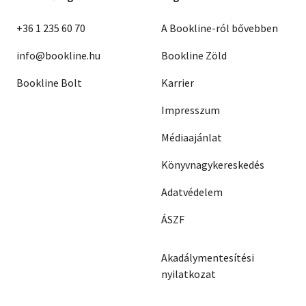
+36 1 235 60 70
A Bookline-ról bővebben
info@bookline.hu
Bookline Zöld
Bookline Bolt
Karrier
Impresszum
Médiaajánlat
Könyvnagykereskedés
Adatvédelem
ÁSZF
Akadálymentesítési
nyilatkozat