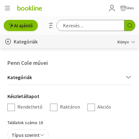
Üres
AI ajánló
Kategóriák
Könyv
Életmód, egészség
Penn Cole művei
Erotika
Kategória
Kategóriák
Gyermek- és ifjúsági
szűrés
Készletállapot
Készletállapot
Hobbi, szabadidő
szűrés
Rendelhető
Raktáron
Akciós
Irodalom
Találatok száma: 18
Művészet
Típus szerint
Szakkönyv