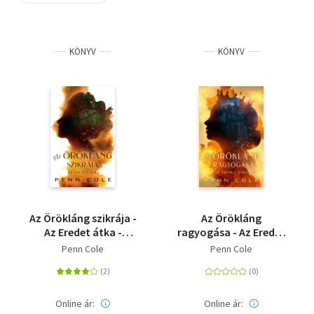
Szótár, nyelvkönyv
KÖNYV
KÖNYV
Tankönyv, segédkönyv
Társadalomtudomány
Természettudomány
Történelem
Vallás
Az Örökláng szikrája -
Az Örökláng
Az Eredet átka -
ragyogása - Az Eredet
(Különleges kiadás)
átka - (Különleges
Penn Cole
Penn Cole
kiadás)
Online ár:
Online ár: