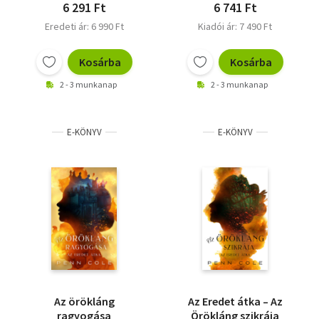
6 291 Ft
6 741 Ft
Eredeti ár: 6 990 Ft
Kiadói ár: 7 490 Ft
Kosárba
Kosárba
2 - 3 munkanap
2 - 3 munkanap
E-KÖNYV
E-KÖNYV
Az örökláng
Az Eredet átka – Az
ragyogása
Örökláng szikrája