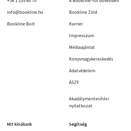
+36 1 235 60 70
A Bookline-ról bővebben
info@bookline.hu
Bookline Zöld
Bookline Bolt
Karrier
Impresszum
Médiaajánlat
Könyvnagykereskedés
Adatvédelem
ÁSZF
Akadálymentesítési
nyilatkozat
Mit kínálunk
Segítség