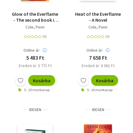
Glow of the Everflame
Heat of the Everflame
- The second book in
- A Novel
an irresistibly epic and
Cole, Penn
Cole, Penn
angsty romantasy
series
Online ár:
Online ár:
5 483 Ft
7 658 Ft
Eredeti ár: 5 771 Ft
Eredeti ár: 8 061 Ft
Kosárba
Kosárba
5 - 10 munkanap
5 - 10 munkanap
IDEGEN
IDEGEN