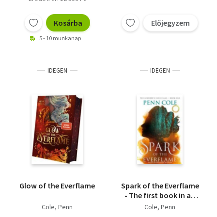
Kosárba
Előjegyzem
5 - 10 munkanap
IDEGEN
IDEGEN
Glow of the Everflame
Spark of the Everflame
- The first book in an
irresistibly epic,
Cole, Penn
Cole, Penn
enemies-to-lovers