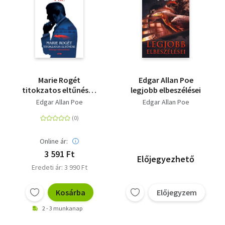
Marie Rogét
Edgar Allan Poe
titokzatos eltűnése -
legjobb elbeszélései
Bűnügyi elbeszélések
Edgar Allan Poe
Edgar Allan Poe
Online ár:
3 591 Ft
Előjegyezhető
Eredeti ár: 3 990 Ft
Kosárba
Előjegyzem
2 - 3 munkanap