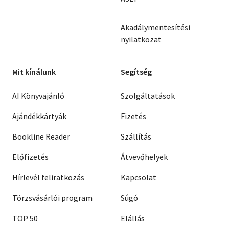
Akadálymentesítési
nyilatkozat
Mit kínálunk
Segítség
AI Könyvajánló
Szolgáltatások
Ajándékkártyák
Fizetés
Bookline Reader
Szállítás
Előfizetés
Átvevőhelyek
Hírlevél feliratkozás
Kapcsolat
Törzsvásárlói program
Súgó
TOP 50
Elállás