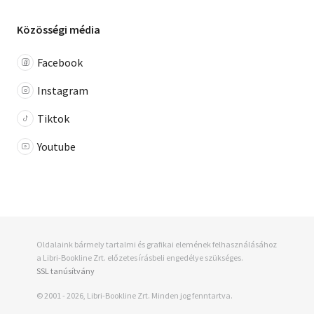
Közösségi média
Facebook
Instagram
Tiktok
Youtube
Oldalaink bármely tartalmi és grafikai elemének felhasználásához
a Libri-Bookline Zrt. előzetes írásbeli engedélye szükséges.
SSL tanúsítvány
© 2001 - 2026, Libri-Bookline Zrt. Minden jog fenntartva.