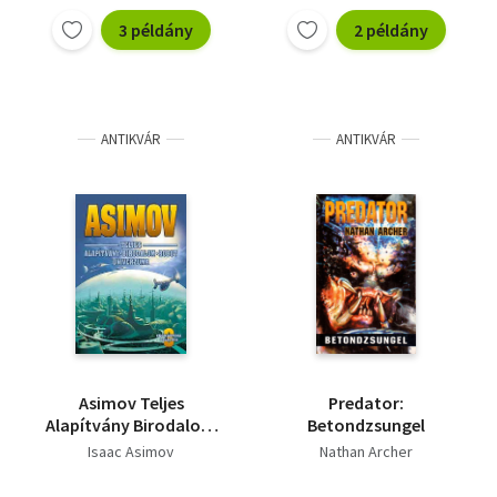
3 példány
2 példány
ANTIKVÁR
ANTIKVÁR
Asimov Teljes
Predator:
Alapítvány Birodalom
Betondzsungel
Robot Univerzuma 3.
Isaac Asimov
Nathan Archer