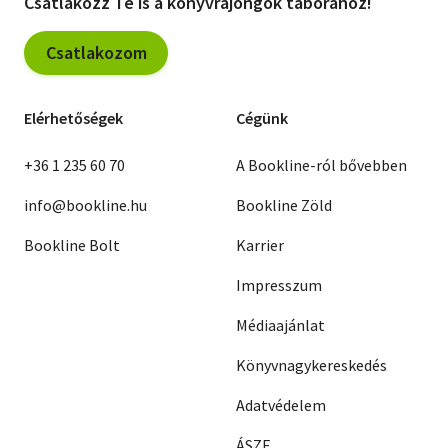
Csatlakozz Te is a könyvrajongók táborához!
Csatlakozom
Elérhetőségek
Cégünk
+36 1 235 60 70
A Bookline-ról bővebben
info@bookline.hu
Bookline Zöld
Bookline Bolt
Karrier
Impresszum
Médiaajánlat
Könyvnagykereskedés
Adatvédelem
ÁSZF