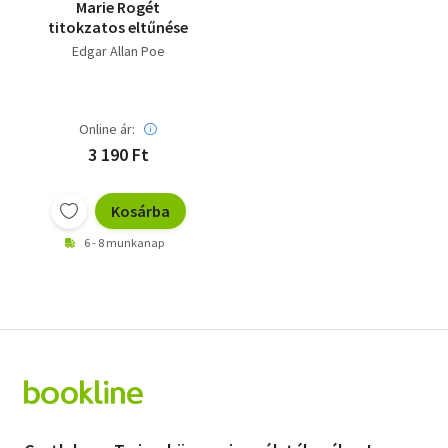
Marie Rogét
titokzatos eltűnése
Edgar Allan Poe
Online ár:
3 190 Ft
Kosárba
6 - 8 munkanap