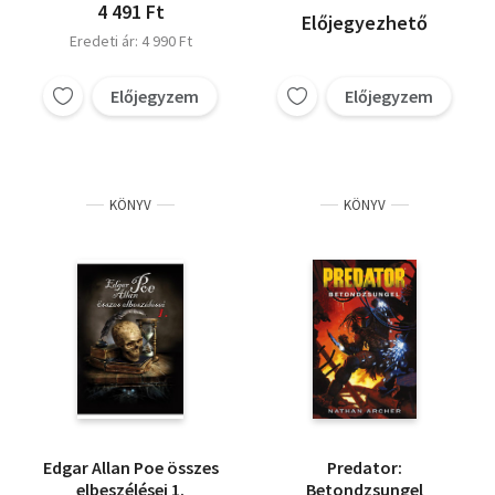
4 491 Ft
Előjegyezhető
Eredeti ár: 4 990 Ft
Előjegyzem
Előjegyzem
KÖNYV
KÖNYV
Edgar Allan Poe összes
Predator:
elbeszélései 1.
Betondzsungel