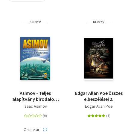
Szótár, nyelvkönyv
KÖNYV
KÖNYV
Tankönyv, segédkönyv
Társadalomtudomány
Természettudomány
Történelem
Vallás
Asimov - Teljes
Edgar Allan Poe összes
alapítvány birodalom
elbeszélései 2.
robot univerzuma -
Isaac Asimov
Edgar Allan Poe
Encyclopedia
Galactica 3.
Online ár: