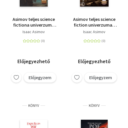
Asimov teljes science
Asimov teljes science
fictiona univerzuma
fiction univerzuma -
IX. - Encyclopedia
Encyclopedia
Isaac Asimov
Isaac Asimov
Galactica Alternativa
Galactica 8.
9.
Előjegyezhető
Előjegyezhető
Előjegyzem
Előjegyzem
KÖNYV
KÖNYV