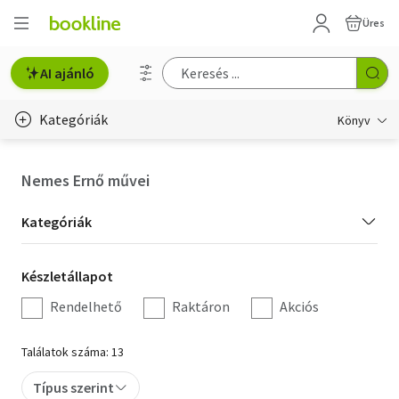
Üres
AI ajánló
Kategóriák
Könyv
Életmód, egészség
Nemes Ernő művei
Erotika
Kategória
Kategóriák
Gyermek- és ifjúsági
szűrés
Készletállapot
Készletállapot
Hobbi, szabadidő
szűrés
Rendelhető
Raktáron
Akciós
Irodalom
Találatok száma: 13
Művészet
Típus szerint
Szakkönyv