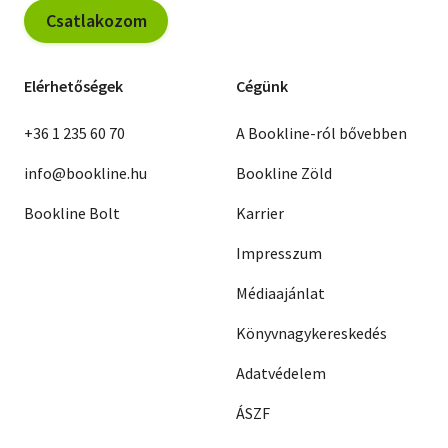
Csatlakozom
Elérhetőségek
Cégünk
+36 1 235 60 70
A Bookline-ról bővebben
info@bookline.hu
Bookline Zöld
Bookline Bolt
Karrier
Impresszum
Médiaajánlat
Könyvnagykereskedés
Adatvédelem
ÁSZF