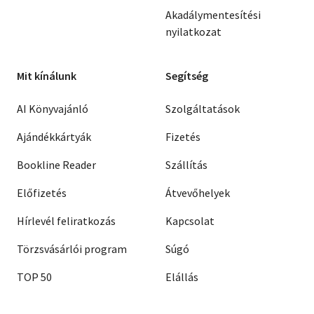
Akadálymentesítési
nyilatkozat
Mit kínálunk
Segítség
AI Könyvajánló
Szolgáltatások
Ajándékkártyák
Fizetés
Bookline Reader
Szállítás
Előfizetés
Átvevőhelyek
Hírlevél feliratkozás
Kapcsolat
Törzsvásárlói program
Súgó
TOP 50
Elállás