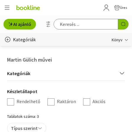
Üres
AI ajánló
Kategóriák
Könyv
Életmód, egészség
Martin Gülich művei
Erotika
Kategória
Kategóriák
Gyermek- és ifjúsági
szűrés
Készletállapot
Készletállapot
Hobbi, szabadidő
szűrés
Rendelhető
Raktáron
Akciós
Irodalom
Találatok száma: 3
Művészet
Típus szerint
Szakkönyv