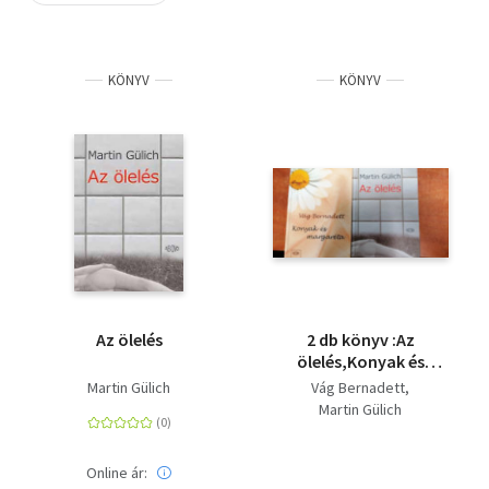
Szótár, nyelvkönyv
KÖNYV
KÖNYV
Tankönyv, segédkönyv
Társadalomtudomány
Természettudomány
Történelem
Vallás
Az ölelés
2 db könyv :Az
ölelés,Konyak és
margaréta
Martin Gülich
Vág Bernadett
Martin Gülich
Online ár: