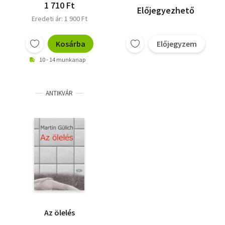
1 710 Ft
Előjegyezhető
Eredeti ár: 1 900 Ft
Kosárba
Előjegyzem
10 - 14 munkanap
ANTIKVÁR
Az ölelés