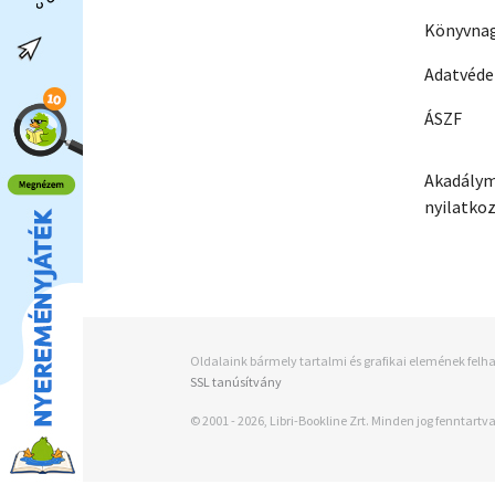
Könyvnag
Adatvéd
ÁSZF
Akadálym
nyilatko
Oldalaink bármely tartalmi és grafikai elemének felha
SSL tanúsítvány
© 2001 - 2026, Libri-Bookline Zrt. Minden jog fenntartva