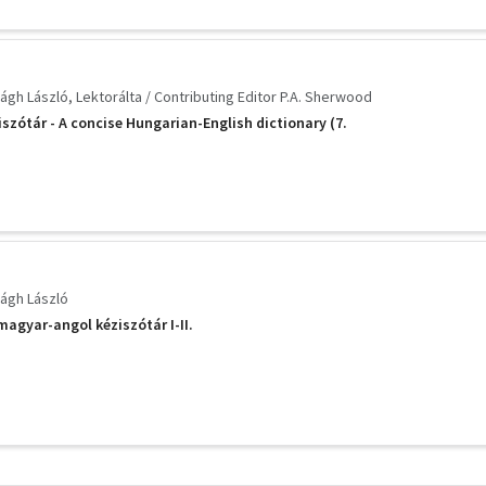
ágh László
Lektorálta / Contributing Editor P.A. Sherwood
szótár - A concise Hungarian-English dictionary (7.
ágh László
agyar-angol kéziszótár I-II.
További
szűrők