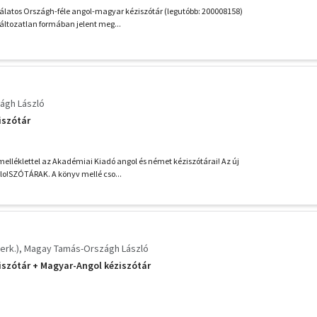
latos Országh-féle angol-magyar kéziszótár (legutóbb: 200008158)
áltozatlan formában jelent meg...
ágh László
iszótár
lléklettel az Akadémiai Kiadó angol és német kéziszótárai! Az új
lo!SZÓTÁRAK. A könyv mellé cso...
erk.)
Magay Tamás-Országh László
iszótár + Magyar-Angol kéziszótár