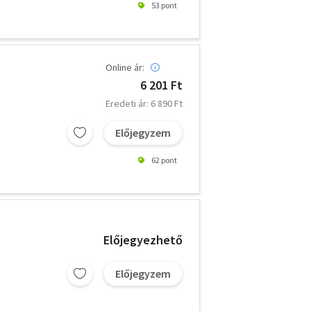
53 pont
Online ár:
6 201 Ft
Eredeti ár: 6 890 Ft
Előjegyzem
62 pont
Előjegyezhető
Előjegyzem