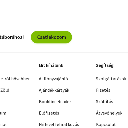
Csatlakozom
 táborához!
Mit kínálunk
Segítség
ne-ról bővebben
AI Könyvajánló
Szolgáltatások
 Zöld
Ajándékkártyák
Fizetés
Bookline Reader
Szállítás
zum
Előfizetés
Átvevőhelyek
nlat
Hírlevél feliratkozás
Kapcsolat