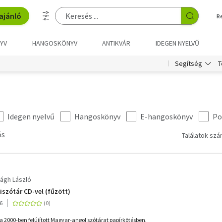
ajánló
R
YV
HANGOSKÖNYV
ANTIKVÁR
IDEGEN NYELVŰ
T
Segítség
Idegen nyelvű
Hangoskönyv
E-hangoskönyv
Po
ós
Találatok szá
ágh László
szótár CD-vel (fűzött)
6
a 2000-ben felújított Magyar-angol szótárat papírkötésben,