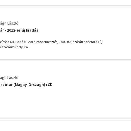
ágh László
r - 2012-es új kiadás
írása Úk kiadás! - 2012-es szerkesztés, 1 500 000 szótári adattal és új
ű szótárműhely, (W...
ágh László
iszótár (Magay-Országh)+CD