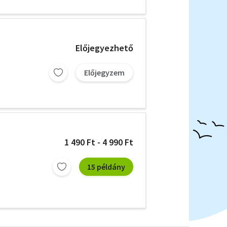
Előjegyezhető
Előjegyzem
1 490 Ft - 4 990 Ft
15 példány