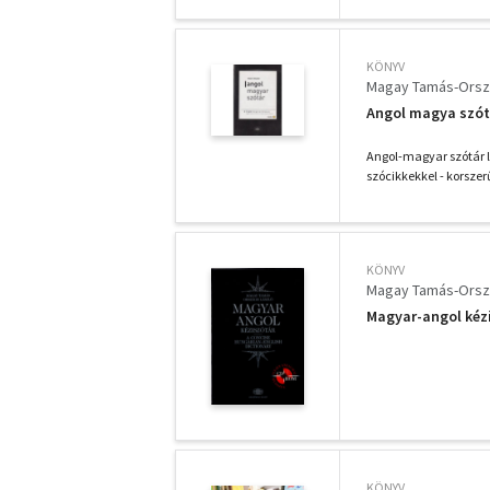
KÖNYV
Magay Tamás-Orsz
Angol magya szótá
Angol-magyar szótár le
szócikkekkel - korszer
KÖNYV
Magay Tamás-Orsz
Magyar-angol kéz
KÖNYV