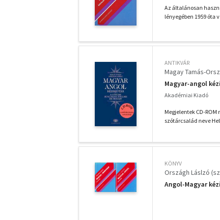
Az általánosan haszná
lényegében 1959 óta v
ANTIKVÁR
Magay Tamás-Orsz
Magyar-angol kéz
Akadémiai Kiadó
Megjelentek CD-ROM me
szótárcsalád neve Hel
KÖNYV
Országh Láslzó (sz
Angol-Magyar kéz