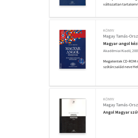
változatlan tartalomm
KÖNYV
Magay Tamás-Orsz
Magyar-angol kézi
Akadémiai Kiadó, 200
Megjelentek CD-ROM me
szótárcsalád neve Hel
KÖNYV
Magay Tamás-Orsz
Angol Magyar szót