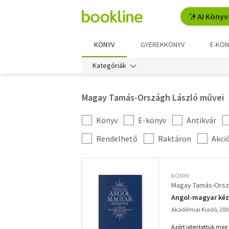
AI Könyv
KÖNYV
GYEREKKÖNYV
E-KÖN
Kategóriák
Magay Tamás-Országh László művei
Könyv
E-könyv
Antikvár
Kategória
szűrés
További
Rendelhető
Raktáron
Akci
szűrők
KÖNYV
Magay Tamás-Orsz
Angol-magyar kézi
Akadémiai Kiadó, 200
Azért jelentettük meg 