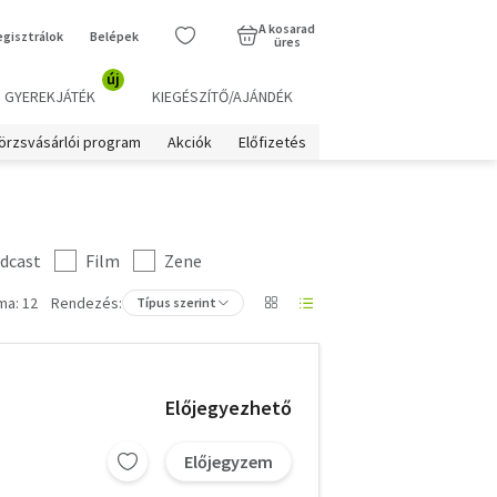
A kosarad
egisztrálok
Belépek
üres
új
GYEREKJÁTÉK
KIEGÉSZÍTŐ/AJÁNDÉK
örzsvásárlói program
Akciók
Előfizetés
dcast
Film
Zene
ma: 12
Rendezés:
Típus szerint
Előjegyezhető
Előjegyzem