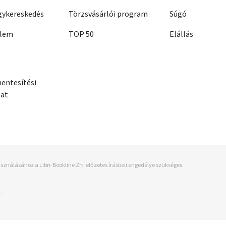
ykereskedés
Törzsvásárlói program
Súgó
elem
TOP 50
Elállás
entesítési
zat
sználásához a Libri-Bookline Zrt. előzetes írásbeli engedélye szükséges.
.