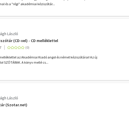
al és a "régi" akadémiai kéziszótár...
ágh László
szótár (CD-vel) - CD melléklettel
7
lléklettel az Akadémiai Kiadó angol és német kéziszótárai! Az új
lo! SZÓTÁRAK. A könyv mellé cs...
ágh László
ár (Szotar.net)