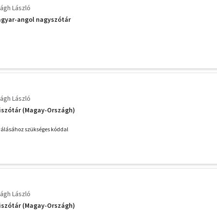
ágh László
gyar-angol nagyszótár
ágh László
iszótár (Magay-Országh)
iválásához szükséges kóddal
ágh László
iszótár (Magay-Országh)