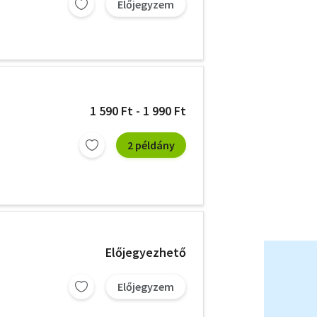
Előjegyzem
1 590 Ft - 1 990 Ft
2 példány
Előjegyezhető
Előjegyzem