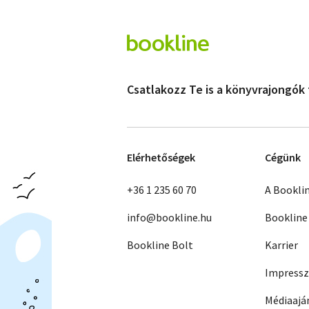
Csatlakozz Te is a könyvrajongók
Elérhetőségek
Cégünk
+36 1 235 60 70
A Bookli
info@bookline.hu
Bookline
Bookline Bolt
Karrier
Impress
Médiaajá