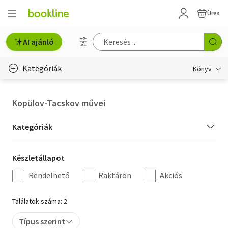
Üres
AI ajánló
Kategóriák
Könyv
Életmód, egészség
Kopülov-Tacskov művei
Erotika
Kategória
Kategóriák
Gyermek- és ifjúsági
szűrés
Készletállapot
Készletállapot
Hobbi, szabadidő
szűrés
Rendelhető
Raktáron
Akciós
Irodalom
Találatok száma: 2
Művészet
Típus szerint
Szakkönyv