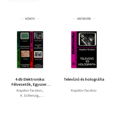
Szótár, nyelvkönyv
KÖNYV
ANTIKVÁR
Tankönyv, segédkönyv
Társadalomtudomány
Természettudomány
Történelem
Vallás
4 db Elektronika:
Televízió és holográfia
Félvezetők, Egyszerű
mérőkészülékek
Kopülov-Tacskov
Kopülov-Tacskov
amatőröknek,
K. Schlenzig
Elektronika hobby'78,
Boriszov-Frolov
Televízió és
J. Krempasky
holográfia.