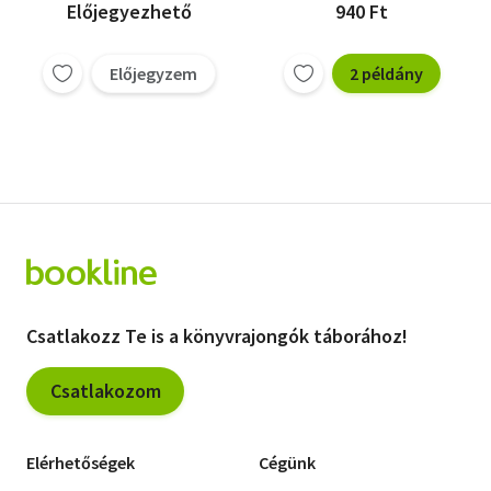
Előjegyezhető
940 Ft
Előjegyzem
2 példány
Csatlakozz Te is a könyvrajongók táborához!
Csatlakozom
Elérhetőségek
Cégünk