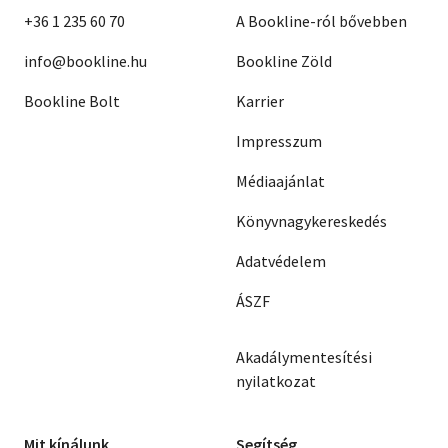
+36 1 235 60 70
A Bookline-ról bővebben
info@bookline.hu
Bookline Zöld
Bookline Bolt
Karrier
Impresszum
Médiaajánlat
Könyvnagykereskedés
Adatvédelem
ÁSZF
Akadálymentesítési
nyilatkozat
Mit kínálunk
Segítség