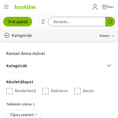
Üres
AI ajánló
Kategóriák
Könyv
Életmód, egészség
Kerner Anna művei
Erotika
Kategória
Kategóriák
Gyermek- és ifjúsági
szűrés
Készletállapot
Készletállapot
Hobbi, szabadidő
szűrés
Rendelhető
Raktáron
Akciós
Irodalom
Találatok száma: 1
Művészet
Típus szerint
Szakkönyv