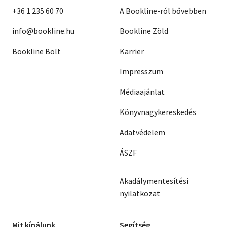
+36 1 235 60 70
A Bookline-ról bővebben
info@bookline.hu
Bookline Zöld
Bookline Bolt
Karrier
Impresszum
Médiaajánlat
Könyvnagykereskedés
Adatvédelem
ÁSZF
Akadálymentesítési
nyilatkozat
Mit kínálunk
Segítség