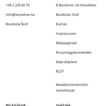
+36 1 235 60 70
A Bookline-ról bővebben
info@bookline.hu
Bookline Zöld
Bookline Bolt
Karrier
Impresszum
Médiaajánlat
Könyvnagykereskedés
Adatvédelem
ÁSZF
Akadálymentesítési
nyilatkozat
Mit kínálunk
Segítség