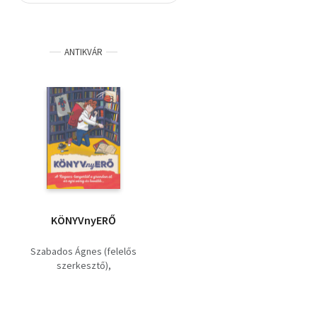
Szótár, nyelvkönyv
ANTIKVÁR
Tankönyv, segédkönyv
Társadalomtudomány
Természettudomány
Történelem
Vallás
KÖNYVnyERŐ
Szabados Ágnes (felelős
szerkesztő)
Kemény Kata (szerk.)