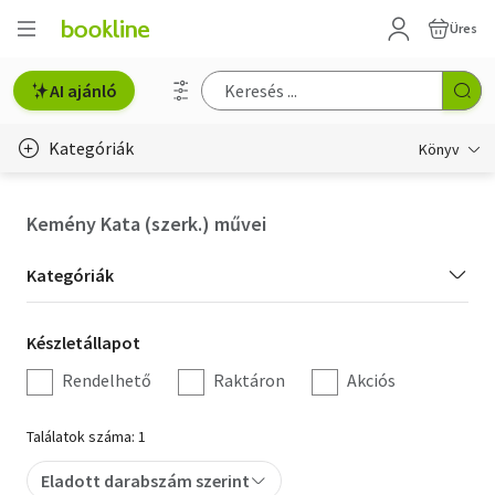
Üres
AI ajánló
Kategóriák
Könyv
Életmód, egészség
Kemény Kata (szerk.) művei
Erotika
Kategória
Kategóriák
Gyermek- és ifjúsági
szűrés
Készletállapot
Készletállapot
Hobbi, szabadidő
szűrés
Rendelhető
Raktáron
Akciós
Irodalom
Találatok száma: 1
Művészet
Eladott darabszám szerint
Szakkönyv