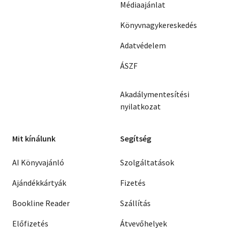
Médiaajánlat
Könyvnagykereskedés
Adatvédelem
ÁSZF
Akadálymentesítési
nyilatkozat
Mit kínálunk
Segítség
AI Könyvajánló
Szolgáltatások
Ajándékkártyák
Fizetés
Bookline Reader
Szállítás
Előfizetés
Átvevőhelyek