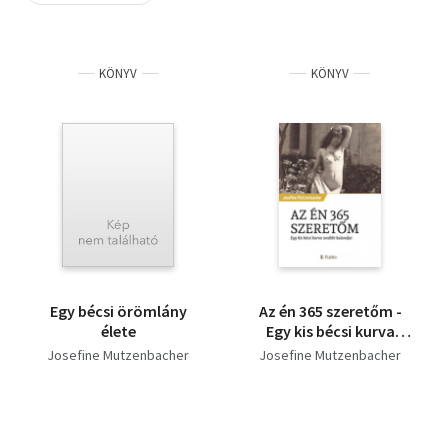
Szótár, nyelvkönyv
KÖNYV
KÖNYV
Tankönyv, segédkönyv
Társadalomtudomány
Természettudomány
Történelem
Vallás
Egy bécsi örömlány
Az én 365 szeretőm -
élete
Egy kis bécsi kurva
további kalandjai
Josefine Mutzenbacher
Josefine Mutzenbacher