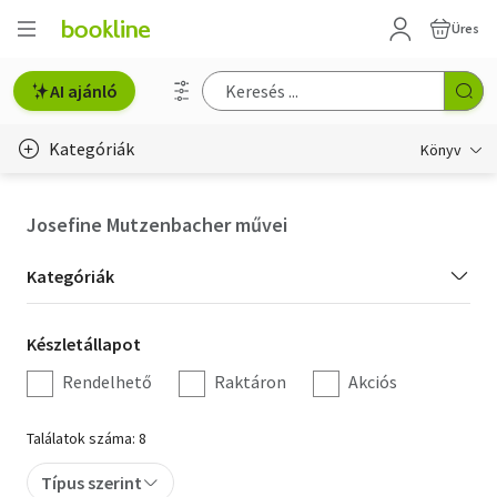
Üres
AI ajánló
Kategóriák
Könyv
Életmód, egészség
Josefine Mutzenbacher művei
Erotika
Kategória
Kategóriák
Gyermek- és ifjúsági
szűrés
Készletállapot
Készletállapot
Hobbi, szabadidő
szűrés
Rendelhető
Raktáron
Akciós
Irodalom
Találatok száma: 8
Művészet
Típus szerint
Szakkönyv