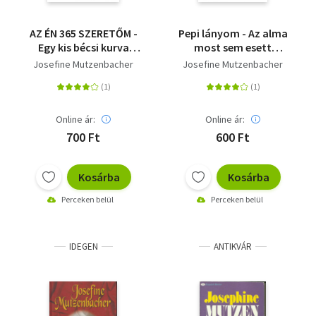
AZ ÉN 365 SZERETŐM -
Pepi lányom - Az alma
Egy kis bécsi kurva
most sem esett
további kalandjai
messze a fájától
Josefine Mutzenbacher
Josefine Mutzenbacher
Online ár:
Online ár:
700 Ft
600 Ft
Kosárba
Kosárba
Perceken belül
Perceken belül
IDEGEN
ANTIKVÁR