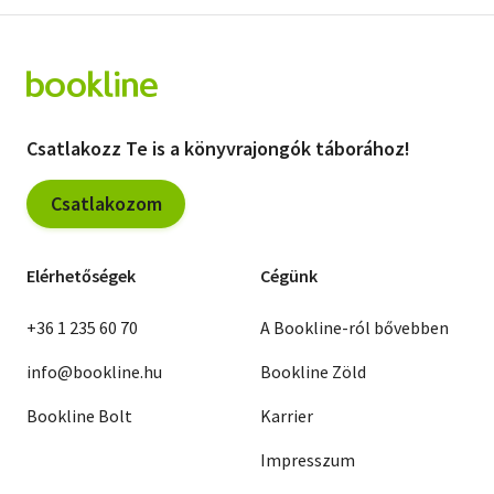
Csatlakozz Te is a könyvrajongók táborához!
Csatlakozom
Elérhetőségek
Cégünk
+36 1 235 60 70
A Bookline-ról bővebben
info@bookline.hu
Bookline Zöld
Bookline Bolt
Karrier
Impresszum