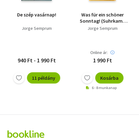
De szép vasárnap!
Was für ein schöner
Sonntag! (Suhrkamp
taschenbuch 972)
Jorge Semprum
Jorge Semprum
Online ár:
940 Ft - 1 990 Ft
1 990 Ft
11 példány
Kosárba
6 - 8 munkanap