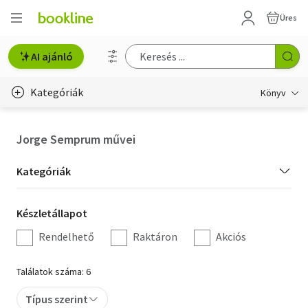
Üres
AI ajánló
Kategóriák
Könyv
Életmód, egészség
Jorge Semprum művei
Erotika
Kategória
Kategóriák
Gyermek- és ifjúsági
szűrés
Készletállapot
Készletállapot
Hobbi, szabadidő
szűrés
Rendelhető
Raktáron
Akciós
Irodalom
Találatok száma: 6
Művészet
Típus szerint
Szakkönyv