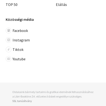
TOP 50
Elállás
Közösségi média
Facebook
Instagram
Tiktok
Youtube
Oldalaink bármely tartalmi és grafikai elemének felhasználásához
a Libri-Bookline Zrt. előzetes írásbeli engedélye szükséges.
SSL tanúsítvány