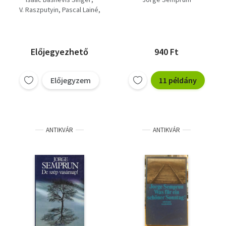
lakók, Az ájulás (5 mű)
V. Raszputyin
Pascal Lainé
Bernard Malamud
Jorge Semprum
Előjegyezhető
940 Ft
Előjegyzem
11 példány
ANTIKVÁR
ANTIKVÁR