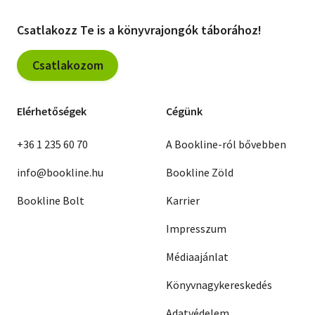
Csatlakozz Te is a könyvrajongók táborához!
Csatlakozom
Elérhetőségek
Cégünk
+36 1 235 60 70
A Bookline-ról bővebben
info@bookline.hu
Bookline Zöld
Bookline Bolt
Karrier
Impresszum
Médiaajánlat
Könyvnagykereskedés
Adatvédelem