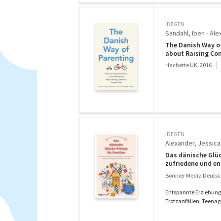
IDEGEN
Sandahl, Iben - Ale
The Danish Way of
about Raising Con
Hachette UK, 2016
IDEGEN
Alexander, Jessica
Das dänische Glück
zufriedene und en
Erziehungsratgeber
Bonnier Media Deutsc
Entspannte Erziehung
Trotzanfällen, Teenage