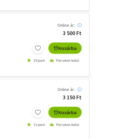
Online ár:
3 500 Ft
Kosárba
35 pont
Perceken belül
Online ár:
3 150 Ft
Kosárba
31 pont
Perceken belül