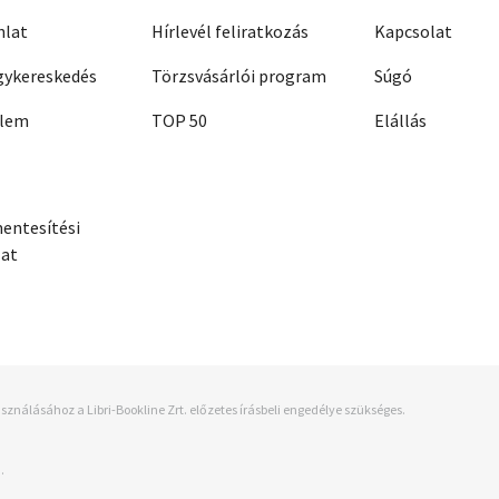
nlat
Hírlevél feliratkozás
Kapcsolat
ykereskedés
Törzsvásárlói program
Súgó
elem
TOP 50
Elállás
entesítési
zat
sználásához a Libri-Bookline Zrt. előzetes írásbeli engedélye szükséges.
.