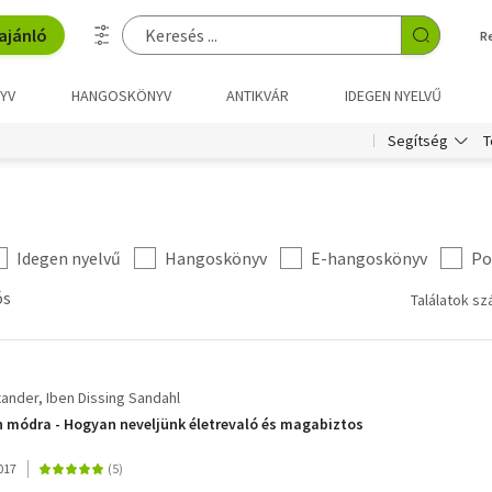
ajánló
R
YV
HANGOSKÖNYV
ANTIKVÁR
IDEGEN NYELVŰ
T
Segítség
Idegen nyelvű
Hangoskönyv
E-hangoskönyv
Po
ós
Találatok sz
xander
Iben Dissing Sandahl
 módra - Hogyan neveljünk életrevaló és magabiztos
017