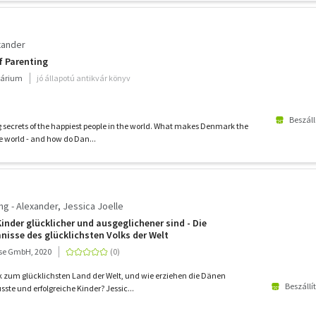
xander
f Parenting
várium
jó állapotú antikvár könyv
Beszáll
g secrets of the happiest people in the world. What makes Denmark the
e world - and how do Dan...
ng - Alexander, Jessica Joelle
nder glücklicher und ausgeglichener sind - Die
isse des glücklichsten Volks der Welt
se GmbH, 2020
um glücklichsten Land der Welt, und wie erziehen die Dänen
Beszállí
sste und erfolgreiche Kinder? Jessic...