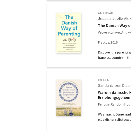
ANTIKVÁR
Jessica Joelle Ale
The Danish Way o
Vegyenkönyvet Antik
Piatkus, 2016
Discover the parentin
happiest country in th
IDEGEN
Sandahl, Iben Dissi
Warum dänische Ki
Erziehungsgeheimn
Penguin Random Hou
Was macht Dänemark z
glückliche, selbstbewu