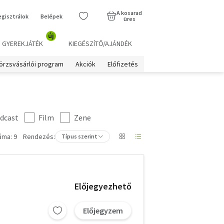
A kosarad
egisztrálok
Belépek
üres
új
GYEREKJÁTÉK
KIEGÉSZÍTŐ/AJÁNDÉK
örzsvásárlói program
Akciók
Előfizetés
dcast
Film
Zene
áma: 9
Rendezés:
Típus szerint
Előjegyezhető
Előjegyzem