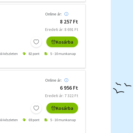
Online ár:
8 257 Ft
Eredeti ár: 8 691 Ft
Kosárba
tói készleten
82 pont
5 - 10 munkanap
Online ár:
6 956 Ft
Eredeti ár: 7 322 Ft
Kosárba
tói készleten
69 pont
5 - 10 munkanap