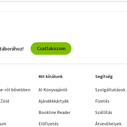
További
szűrők
Csatlakozom
 táborához!
Mit kínálunk
Segítség
ne-ról bővebben
AI Könyvajánló
Szolgáltatások
 Zöld
Ajándékkártyák
Fizetés
Bookline Reader
Szállítás
zum
Előfizetés
Átvevőhelyek