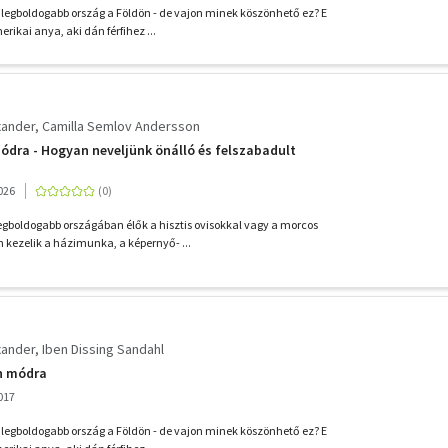
 legboldogabb ország a Földön - de vajon minek köszönhető ez? E
rikai anya, aki dán férfihez ...
xander
Camilla Semlov Andersson
dra - Hogyan neveljünk önálló és felszabadult
026
legboldogabb országában élők a hisztis ovisokkal vagy a morcos
kezelik a házimunka, a képernyő- ...
xander
Iben Dissing Sandahl
n módra
017
 legboldogabb ország a Földön - de vajon minek köszönhető ez? E