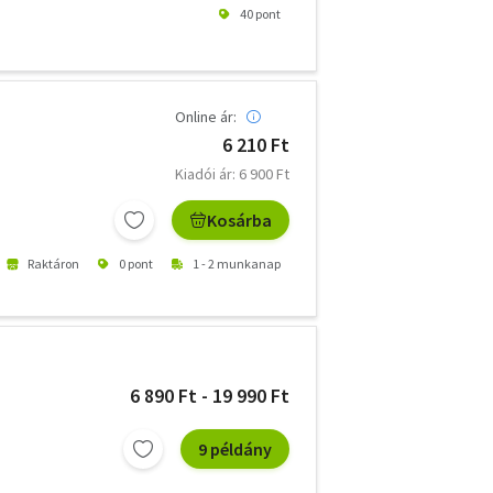
40 pont
Online ár:
6 210 Ft
Kiadói ár: 6 900 Ft
Kosárba
Raktáron
0 pont
1 - 2 munkanap
6 890 Ft - 19 990 Ft
9 példány