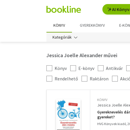
AI Könyv
KÖNYV
GYEREKKÖNYV
E-KÖN
Kategóriák
Jessica Joelle Alexander művei
Könyv
E-könyv
Antikvár
Kategória
szűrés
További
Rendelhető
Raktáron
Akci
szűrők
KÖNYV
Jessica Joelle Ale
Gyereknevelés dán
gyereket?
HVG Könyvek kiadó, 2