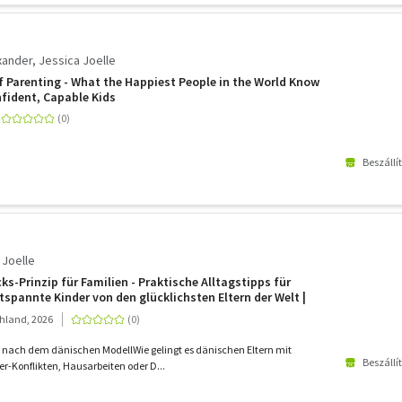
xander, Jessica Joelle
 Parenting - What the Happiest People in the World Know
fident, Capable Kids
Beszállí
 Joelle
s-Prinzip für Familien - Praktische Alltagstipps für
tspannte Kinder von den glücklichsten Eltern der Welt |
 | 0 bis 16 Jahre
hland, 2026
 nach dem dänischen ModellWie gelingt es dänischen Eltern mit
Beszállí
r-Konflikten, Hausarbeiten oder D...