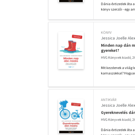
Dánia évtizedek óta a
könyv szerzői - egy ame
KÖNYV
Jessica Joelle Ale
Minden nap dán mó
gyereket?
HVG Könyvek kiadó, 2
Mit kezdenek a világ 
kamaszokkal? Hogyan 
ANTIKVÁR
Jessica Joelle Ale
Gyereknevelés dá
HVG Könyvek kiadó, 2
Dánia évtizedek óta a