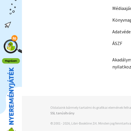
Médiaajá
Könyvnag
Adatvéd
ÁSZF
Akadálym
nyilatko
Oldalaink bármely tartalmi és grafikai elemének felha
SSL tanúsítvány
© 2001 - 2026, Libri-Bookline Zrt. Minden jog fenntartva