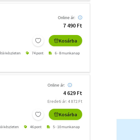
Online ár:
7 490 Ft
Kosárba
ítói készleten
74 pont
6 - 8 munkanap
Online ár:
4 629 Ft
Eredeti ár: 4 872 Ft
Kosárba
tói készleten
46 pont
5 - 10 munkanap