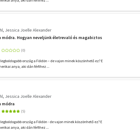
rikai anya, aki dán férfihez ...
hl
Jessica Joelle Alexander
n módra. Hogyan neveljünk életrevaló és magabiztos
 legboldogabb ország a Földön – de vajon minek köszönhető ez? E
erikai anya, aki dán férfihez ...
hl
Jessica Joelle Alexander
n módra
 legboldogabb ország a Földön - de vajon minek köszönhető ez? E
rikai anya, aki dán férfihez ...