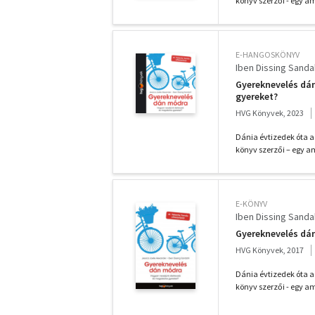
könyv szerzői - egy ame
E-HANGOSKÖNYV
Iben Dissing Sanda
Gyereknevelés dá
gyereket?
HVG Könyvek, 2023
Dánia évtizedek óta a
könyv szerzői – egy am
E-KÖNYV
Iben Dissing Sanda
Gyereknevelés dá
HVG Könyvek, 2017
Dánia évtizedek óta a
könyv szerzői - egy ame