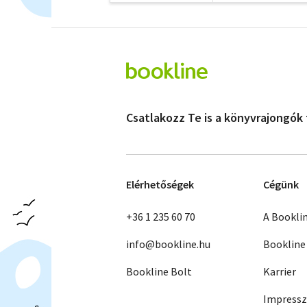
Csatlakozz Te is a könyvrajongók
Elérhetőségek
Cégünk
+36 1 235 60 70
A Bookli
info@bookline.hu
Bookline
Bookline Bolt
Karrier
Impress