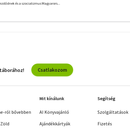
ezdődnek és a szocializmus Magyarors...
További
szűrők
Csatlakozom
 táborához!
Mit kínálunk
Segítség
ne-ról bővebben
AI Könyvajánló
Szolgáltatások
 Zöld
Ajándékkártyák
Fizetés