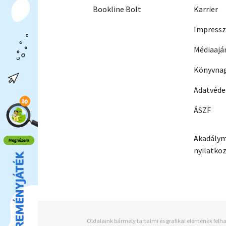
Bookline Bolt
Karrier
Impress
Médiaajá
Könyvnag
Adatvéd
ÁSZF
Akadálym
nyilatko
Oldalaink bármely tartalmi és grafikai elemének felha