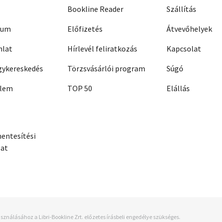
Bookline Reader
Szállítás
zum
Előfizetés
Átvevőhelyek
nlat
Hírlevél feliratkozás
Kapcsolat
ykereskedés
Törzsvásárlói program
Súgó
elem
TOP 50
Elállás
entesítési
zat
sználásához a Libri-Bookline Zrt. előzetes írásbeli engedélye szükséges.