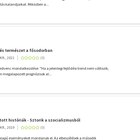
dás kalandjaikat. Miközben a...
 és természet a fősodorban
ft., 2021
edvenc mondatkezdése: "Ha a jelenlegi fejlődési trend nem változik,
 megalapozott prognózisok al...
ott históriák - Sztorik a szocializmusból
ft., 2019
s alapú eseményeket mondanak el. Az elbeszélések a második