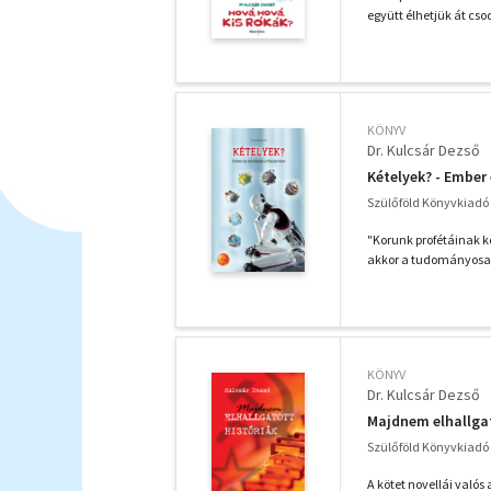
együtt élhetjük át cso
KÖNYV
Dr. Kulcsár Dezső
Kételyek? - Ember
Szülőföld Könyvkiadó K
"Korunk profétáinak k
akkor a tudományosan
KÖNYV
Dr. Kulcsár Dezső
Majdnem elhallgat
Szülőföld Könyvkiadó K
A kötet novellái való