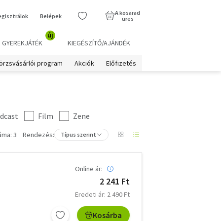
A kosarad
egisztrálok
Belépek
üres
új
GYEREKJÁTÉK
KIEGÉSZÍTŐ/AJÁNDÉK
örzsvásárlói program
Akciók
Előfizetés
dcast
Film
Zene
áma: 3
Rendezés:
Típus szerint
Online ár:
2 241 Ft
Eredeti ár: 2 490 Ft
Kosárba