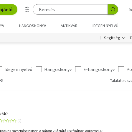
ajánló
R
YV
HANGOSKÖNYV
ANTIKVÁR
IDEGEN NYELVŰ
T
Segítség
Idegen nyelvű
Hangoskönyv
E-hangoskönyv
Po
ós
Találatok sz
ókák?
kozunk mesehőseinkhez, a három világjáró kis rókához, akkor velük