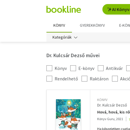
AI Könyv
KÖNYV
GYEREKKÖNYV
E-KÖN
Kategóriák
Dr. Kulcsár Dezső művei
Könyv
E-könyv
Antikvár
Kategória
szűrés
További
Rendelhető
Raktáron
Akci
szűrők
KÖNYV
Dr. Kulcsár Dezső
Hová, hová, kis r
Könyv Guru, 2021
Ha képzeletben csatla