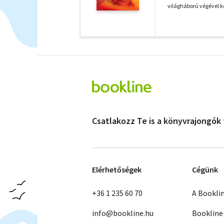
világháború végével k
Csatlakozz Te is a könyvrajongók
Elérhetőségek
Cégünk
+36 1 235 60 70
A Bookli
info@bookline.hu
Bookline