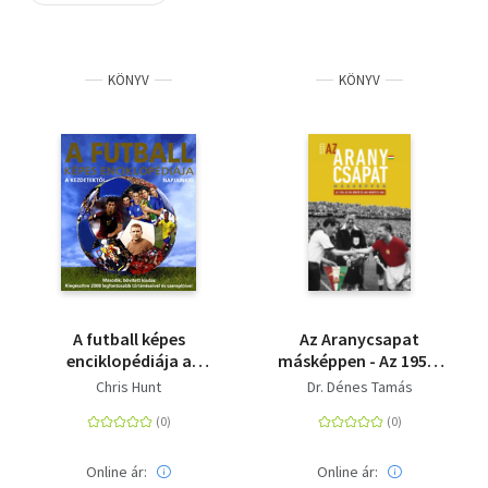
Szótár, nyelvkönyv
KÖNYV
KÖNYV
Tankönyv, segédkönyv
Társadalomtudomány
Természettudomány
Történelem
Vallás
A futball képes
Az Aranycsapat
enciklopédiája a
másképpen - Az 1954-
kezdetektől napjainkig
es VB-döntő és ami
Chris Hunt
Dr. Dénes Tamás
- KIEGÉSZÍTVE 2008
mögötte van
LEGFONTOSABB
TÖRTÉNÉSEIVEL ÉS
SZEREPLŐIVEL
Online ár:
Online ár: