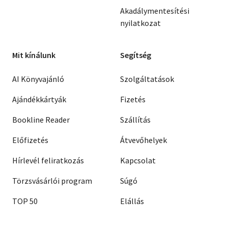
Akadálymentesítési
nyilatkozat
Mit kínálunk
Segítség
AI Könyvajánló
Szolgáltatások
Ajándékkártyák
Fizetés
Bookline Reader
Szállítás
Előfizetés
Átvevőhelyek
Hírlevél feliratkozás
Kapcsolat
Törzsvásárlói program
Súgó
TOP 50
Elállás