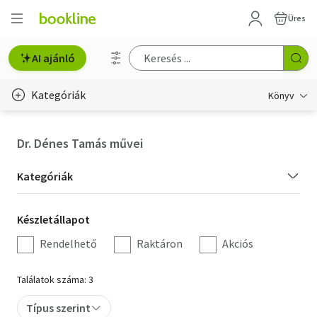
Üres
AI ajánló
Kategóriák
Könyv
Életmód, egészség
Dr. Dénes Tamás művei
Erotika
Kategória
Kategóriák
Gyermek- és ifjúsági
szűrés
Készletállapot
Készletállapot
Hobbi, szabadidő
szűrés
Rendelhető
Raktáron
Akciós
Irodalom
Találatok száma: 3
Művészet
Típus szerint
Szakkönyv