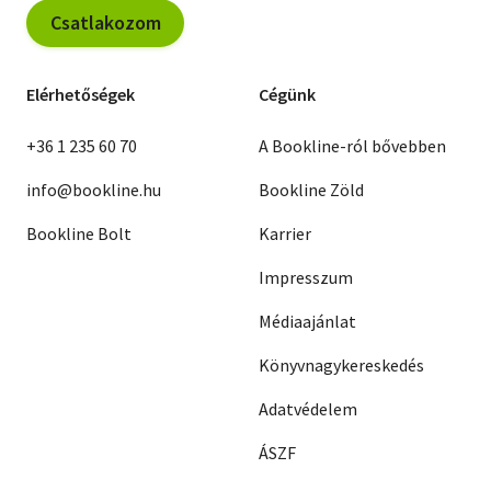
Csatlakozom
Elérhetőségek
Cégünk
+36 1 235 60 70
A Bookline-ról bővebben
info@bookline.hu
Bookline Zöld
Bookline Bolt
Karrier
Impresszum
Médiaajánlat
Könyvnagykereskedés
Adatvédelem
ÁSZF