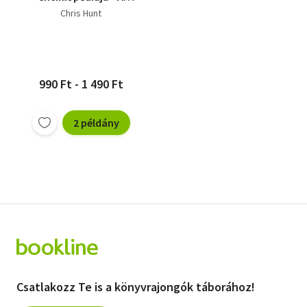
kezdetektől napjainkig
Chris Hunt
990 Ft - 1 490 Ft
2 példány
Csatlakozz Te is a könyvrajongók táborához!