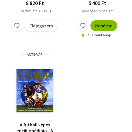
8 820 Ft
5 400 Ft
Eredeti ár: 9 800 Ft
Kiadói ár: 5 999 Ft
Előjegyzem
Kosárba
2 - 3 munkanap
ANTIKVÁR
A futball képes
enciklopédiája - A