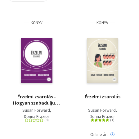
Szótár, nyelvkönyv
KÖNYV
KÖNYV
Tankönyv, segédkönyv
Társadalomtudomány
Természettudomány
Történelem
Vallás
Érzelmi zsarolás -
Érzelmi zsarolás
Hogyan szabaduljunk
meg a bűntudat, a
Susan Forward
Susan Forward
kötelességérzet és a
Donna Frazier
Donna Frazier
rettegés fogságából?
Online ár: