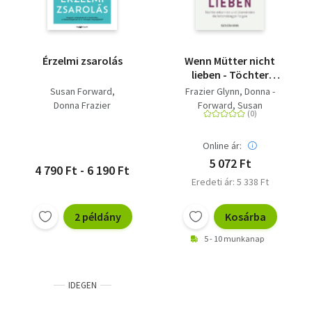
Érzelmi zsarolás
Wenn Mütter nicht
lieben - Töchter
erkennen und
Susan Forward
Frazier Glynn, Donna -
überwinden die
Donna Frazier
Forward, Susan
lebenslangen Folgen
Online ár:
5 072 Ft
4 790 Ft - 6 190 Ft
Eredeti ár: 5 338 Ft
2 példány
Kosárba
5 - 10 munkanap
IDEGEN