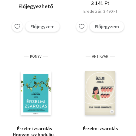
3 141 Ft
Előjegyezhető
Eredeti ár: 3 490 Ft
Előjegyzem
Előjegyzem
KÖNYV
ANTIKVÁR
Érzelmi zsarolás -
Érzelmi zsarolás
Hogyan szabaduljunk