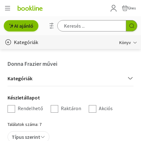
Üres
AI ajánló
Kategóriák
Könyv
Életmód, egészség
Donna Frazier művei
Erotika
Kategória
Kategóriák
Gyermek- és ifjúsági
szűrés
Készletállapot
Készletállapot
Hobbi, szabadidő
szűrés
Rendelhető
Raktáron
Akciós
Irodalom
Találatok száma: 7
Művészet
Típus szerint
Szakkönyv