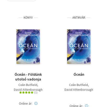
Szótár, nyelvkönyv
KÖNYV
ANTIKVÁR
Tankönyv, segédkönyv
Társadalomtudomány
Természettudomány
Történelem
Vallás
Óceán - Földünk
Óceán
utolsó vadonja
Colin Butfield
Colin Butfield
David Attenborough
David Attenborough
Online ár:
Online ár: