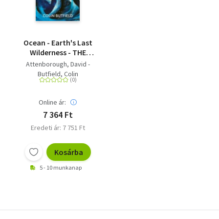
Ocean - Earth's Last
Wilderness - THE
LANDMARK NEW BOOK
Attenborough, David -
BY DAVID
Butfield, Colin
ATTENBOROUGH
Online ár:
7 364 Ft
Eredeti ár: 7 751 Ft
Kosárba
5 - 10 munkanap