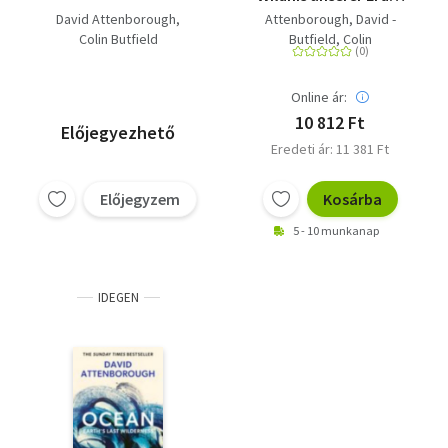
'Das Buch jedenfalls ist
David Attenborough
Attenborough, David -
direkt zum
Colin Butfield
Butfield, Colin
Reinspringen,
Eintauchen, zum Sich-
Verlieren zuerst, Sich-
Online ár:
Aktivieren danach.'
10 812 Ft
Előjegyezhető
Volker Weidermann,
Eredeti ár: 11 381 Ft
DIE ZEIT
Előjegyzem
Kosárba
5 - 10 munkanap
IDEGEN