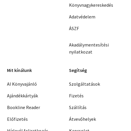
Könyvnagykereskedés
Adatvédelem
ÁSZF
Akadálymentesítési
nyilatkozat
Mit kínálunk
Segítség
AI Könyvajánló
Szolgáltatások
Ajándékkártyák
Fizetés
Bookline Reader
Szállítás
Előfizetés
Átvevőhelyek
Hírlevél feliratkozás
Kapcsolat