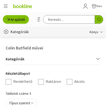
Üres
AI ajánló
Kategóriák
Könyv
Életmód, egészség
Colin Butfield művei
Erotika
Kategória
Kategóriák
Gyermek- és ifjúsági
szűrés
Készletállapot
Készletállapot
Hobbi, szabadidő
szűrés
Rendelhető
Raktáron
Akciós
Irodalom
Találatok száma: 5
Művészet
Típus szerint
Szakkönyv