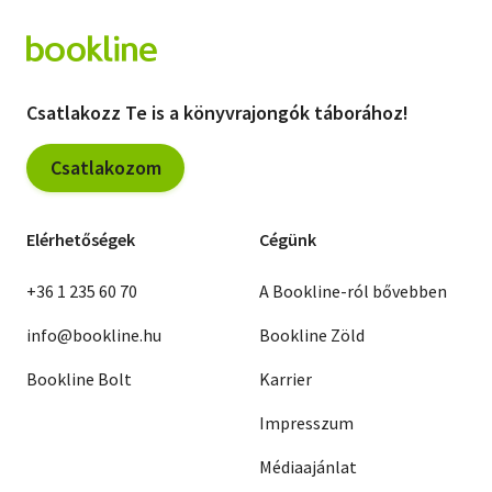
Csatlakozz Te is a könyvrajongók táborához!
Csatlakozom
Elérhetőségek
Cégünk
+36 1 235 60 70
A Bookline-ról bővebben
info@bookline.hu
Bookline Zöld
Bookline Bolt
Karrier
Impresszum
Médiaajánlat