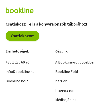
Csatlakozz Te is a könyvrajongók táborához!
Csatlakozom
Elérhetőségek
Cégünk
+36 1 235 60 70
A Bookline-ról bővebben
info@bookline.hu
Bookline Zöld
Bookline Bolt
Karrier
Impresszum
Médiaajánlat