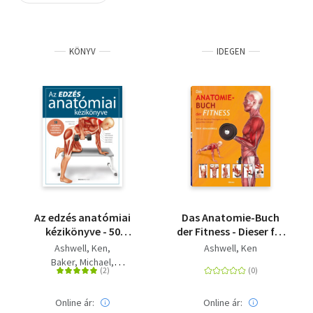
Szótár, nyelvkönyv
KÖNYV
IDEGEN
Tankönyv, segédkönyv
Társadalomtudomány
Természettudomány
Történelem
Vallás
Az edzés anatómiai
Das Anatomie-Buch
kézikönyve - 50
der Fitness - Dieser für
alapgyakorlat
Praxis und Theorie
Ashwell, Ken
Ashwell, Ken
súlyzókkal,
konzipierte Ratgeber
Baker, Michael
eszközökkel és
wendet sich an
Foulcher, Tim
nyújtásokkal
Sportstudenten
Dr. Newton, Michael
ebenso wie an Trainer,
Online ár:
Online ár: