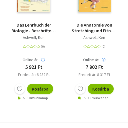
Das Lehrbuch der
Die Anatomie von
Biologie - Beschriften -
Stretching und Fitness
Bestimmen
- Ein wertvolles
Ashwell, Ken
Ashwell, Ken
Lernmittel für
Studierende der
Anatomie und
Sportwissenschaften
Online ár:
Online ár:
sowie für Fachkräfte
5 921 Ft
7 902 Ft
im Gesundheitswesen
Eredeti ár: 6 232 Ft
Eredeti ár: 8 317 Ft
Kosárba
Kosárba
5 - 10 munkanap
5 - 10 munkanap