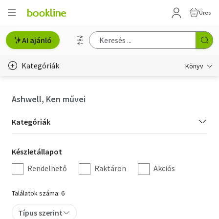
Üres
AI ajánló
Kategóriák
Könyv
Életmód, egészség
Ashwell, Ken művei
Erotika
Kategória
Kategóriák
Gyermek- és ifjúsági
szűrés
Készletállapot
Készletállapot
Hobbi, szabadidő
szűrés
Rendelhető
Raktáron
Akciós
Irodalom
Találatok száma: 6
Művészet
Típus szerint
Szakkönyv