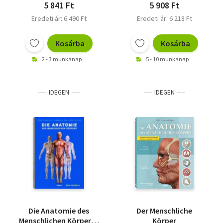
Kraft-, Fitness- und
5 841 Ft
5 908 Ft
Freizeitsportler
Eredeti ár: 6 490 Ft
Eredeti ár: 6 218 Ft
Kosárba
Kosárba
2 - 3 munkanap
5 - 10 munkanap
IDEGEN
IDEGEN
Die Anatomie des
Der Menschliche
Menschlichen Körpers -
Körper